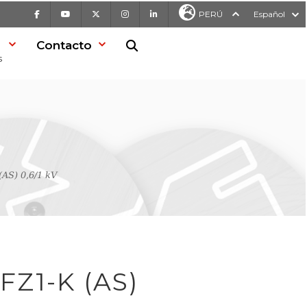
Facebook
Youtube
X
Instagram
LinkedIn
PERÚ
Español
Contacto
Buscar en la web
s
AS) 0,6/1 kV
FZ1-K (AS)