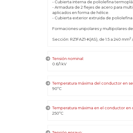
- Cubierta interna de poliolefina termoplás
- Armadura de 2 flejes de acero para multi
aplicados en forma de hélice.
- Cubierta exterior extruida de poliolefina
Formaciones unipolares y multipolares de 1
2
Sección: RZ1FAZ1-K(AS), de 1.5 a 240 mm
/
Tensión nominal:
0.6/1 kV
Temperatura máxima del conductor en se
90ºC
Temperatura máxima en el conductor en c
250ºC
Tensión ensayo: