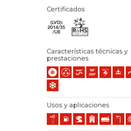
Certificados
Características técnicas y
prestaciones
Unipolar
Multipolar
Conductor flexible (clase 5) 
Temperatura máx. servic
0,6/1 (1,2) kV C.A
Protecci
Res
Resistencia al frío
Usos y aplicaciones
Líneas de distribución y acometidas
Locales con riesgo de incendio o exp
BD2, BD3, BD4 (túneles, rascac
Locales de pública con
Uso industrial
Alumbrado
Us