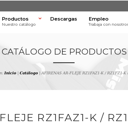
Productos
Descargas
Empleo
Nuestro catálogo
Trabaja con nosotro
CATÁLOGO DE PRODUCTOS
en:
Inicio
|
Catálogo
| AFIRENAS AR-FLEJE RZ1FAZ1-K / RZ1FZ1-K (
va
productos
LEJE RZ1FAZ1-K / RZ1