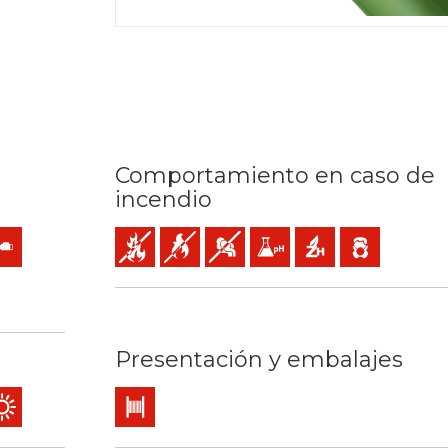
Comportamiento en caso de
incendio
mm2
io: 90ºC / 250ºC
ón mecánica
istencia al aceite
No propagador de incendio
No propagador de la llama
Baja emisión y opacidad de los humo
Baja acidez y conductividad g
Libre de halógenos
Baja emisión de 
Presentación y embalajes
losión
ielos…)
currencia
 exterior
o exterior
Bobina