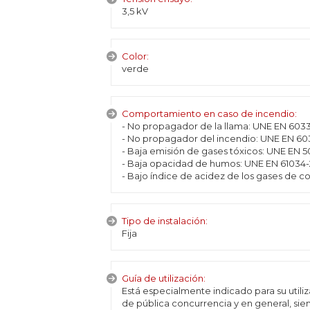
3,5 kV
Color:
verde
Comportamiento en caso de incendio:
- No propagador de la llama: UNE EN 60332-
- No propagador del incendio: UNE EN 603
- Baja emisión de gases tóxicos: UNE EN 50
- Baja opacidad de humos: UNE EN 61034-2
- Bajo índice de acidez de los gases de c
Tipo de instalación:
Fija
Guía de utilización:
Está especialmente indicado para su utiliz
de pública concurrencia y en general, si