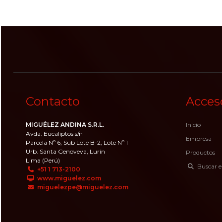
Contacto
Acces
MIGUÉLEZ ANDINA S.R.L.
Inicio
Avda. Eucaliptos s/n
Empresa
Parcela Nº 6, Sub Lote B-2, Lote Nº 1
Urb. Santa Genoveva, Lurín
Productos
Lima (Perú)
Buscar e
+51 1 713-2100
www.miguelez.com
miguelezpe@miguelez.com