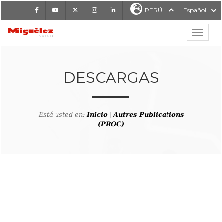
Facebook
Youtube
X
Instagram
LinkedIn
PERÚ
Español
Mostrar
MIGUÉLEZ CABLES
DESCARGAS
Está usted en:
Inicio
|
Autres Publications
(PROC)