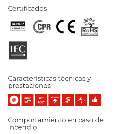
Certificados
Características técnicas y
prestaciones
Unipolar
Conductor flexible (clase 5) mm2
Temperatura máx. servicio: 70ºC / 160ºC
450 / 750 V C.A.
Extra-deslizante
Fácil pelado
Fácil instalación
Comportamiento en caso de
incendio