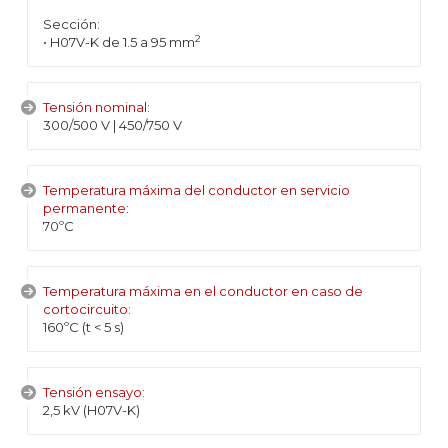
Sección:
2
• H07V-K de 1.5 a 95 mm
Tensión nominal:
300/500 V | 450/750 V
Temperatura máxima del conductor en servicio
permanente:
70ºC
Temperatura máxima en el conductor en caso de
cortocircuito:
160ºC (t < 5 s)
Tensión ensayo:
2,5 kV (H07V-K)