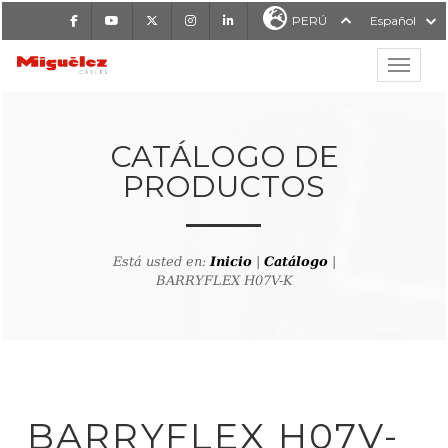
Facebook
Youtube
X
Instagram
LinkedIn
PERÚ
Español
Mostrar
MIGUÉLEZ CABLES
CATÁLOGO DE
PRODUCTOS
Está usted en:
Inicio
|
Catálogo
|
BARRYFLEX H07V-K
lver al buscador de producto
BARRYFLEX H07V-