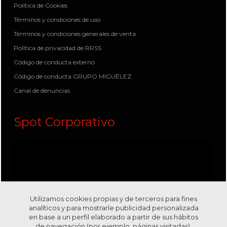
Política de Cookies
Términos y condiciones de uso
Términos y condiciones generales de venta
Política de privacidad de RRSS
Código de conducta externo
Código de conducta GRUPO MIGUÉLEZ
Canal de denuncias
Spot Corporativo
Utilizamos cookies propias y de terceros para fines
analíticos y para mostrarle publicidad personalizada
en base a un perfil elaborado a partir de sus hábitos
de navegación (por ejemplo, páginas visitadas).