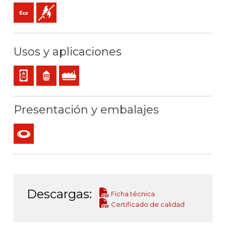
Eca (reacción al fuego)
No propagador de la llama
Usos y aplicaciones
Cableado interno de cuadros o equipos
Residencial
Uso industrial
Presentación y embalajes
Rollo
Descargas:
Ficha técnica
Certificado de calidad