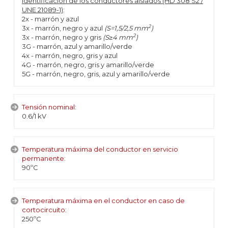
Identificación de los conductores aislados (HD 308 S2 /
UNE 21089-1)
:
2x - marrón y azul
2
3x - marrón, negro y azul
(S=1,5/2,5 mm
)
2
3x - marrón, negro y gris
(S≥4 mm
)
3G - marrón, azul y amarillo/verde
4x - marrón, negro, gris y azul
4G - marrón, negro, gris y amarillo/verde
5G - marrón, negro, gris, azul y amarillo/verde
Tensión nominal:
0.6/1 kV
Temperatura máxima del conductor en servicio
permanente:
90ºC
Temperatura máxima en el conductor en caso de
cortocircuito:
250ºC