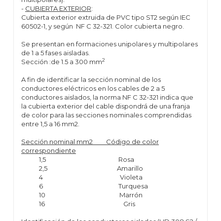
-
CUBIERTA EXTERIOR
:
Cubierta exterior extruida de PVC tipo ST2 según IEC
60502-1, y según NF C 32-321. Color cubierta negro.
Se presentan en formaciones unipolares y multipolares
de 1 a 5 fases aisladas.
2
Sección :de 1.5 a 300 mm
A fin de identificar la sección nominal de los
conductores eléctricos en los cables de 2 a 5
conductores aislados, la norma NF C 32-321 indica que
la cubierta exterior del cable dispondrá de una franja
de color para las secciones nominales comprendidas
entre 1,5 a 16 mm2.
Sección nominal mm2 Código de color
correspondiente
1,5 Rosa
2,5 Amarillo
4 Violeta
6 Turquesa
10 Marrón
16 Gris