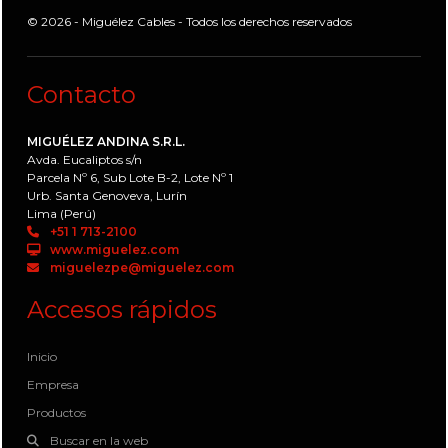
© 2026 - Miguélez Cables - Todos los derechos reservados
Contacto
MIGUÉLEZ ANDINA S.R.L.
Avda. Eucaliptos s/n
Parcela Nº 6, Sub Lote B-2, Lote Nº 1
Urb. Santa Genoveva, Lurín
Lima (Perú)
+51 1 713-2100
www.miguelez.com
miguelezpe@miguelez.com
Accesos rápidos
Inicio
Empresa
Productos
Buscar en la web