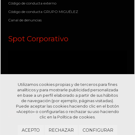
Código de conducta externo
Código de conducta GRUPO MIGUÉLEZ
Canal de denuncias
Spot Corporativo
Utilizamos cookies propias y de terceros para fines
analíticos y para mostrarle publicidad personalizada
en base a un perfil elaborado a partir de sus hábitos
de navegación (por ejemplo, páginas visitadas).
Puede aceptar las cookies haciendo clic en el botón
«Acepto» o configurarlas o rechazar su uso haciendo
clic en la
Política de cookies.
Visítanos en nuestro canal
Youtube
ACEPTO
RECHAZAR
CONFIGURAR