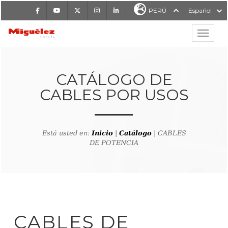
Facebook
Youtube
X
Instagram
LinkedIn
PERÚ
Español
Mostrar
MIGUÉLEZ CABLES
CATÁLOGO DE
CABLES POR USOS
Está usted en:
Inicio
|
Catálogo
| CABLES
DE POTENCIA
CABLES DE