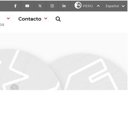
Facebook
Youtube
X
Instagram
LinkedIn
PERÚ
Español
Contacto
Buscar en la web
os