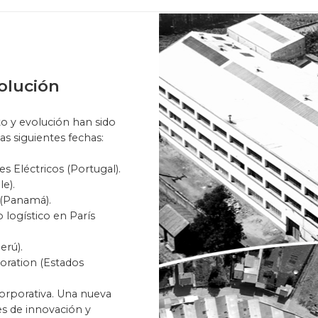
olución
o y evolución han sido
s siguientes fechas:
 Eléctricos (Portugal).
e).
(Panamá).
 logístico en París
erú).
oration (Estados
orporativa. Una nueva
es de innovación y