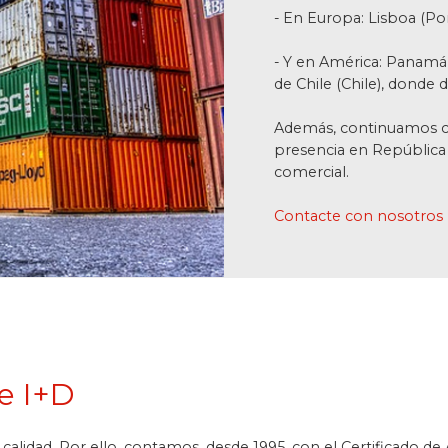
- En Europa: Lisboa (Port
- Y en América: Panamá 
de Chile (Chile), donde
Además, continuamos c
presencia en Repúblic
comercial.
Contacte con nosotros
 e I+D
alidad. Por ello, contamos, desde 1995, con el Certificado 