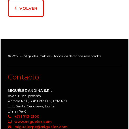
VOLVER
© 2026 - Miguélez Cables - Todos los derechos reservados
Contacto
MIGUÉLEZ ANDINA S.R.L.
Avda. Eucaliptos s/n
Parcela Nº 6, Sub Lote B-2, Lote Nº 1
Urb. Santa Genoveva, Lurín
Lima (Perú)
+51 1 713-2100
www.miguelez.com
miguelezpe@miguelez.com