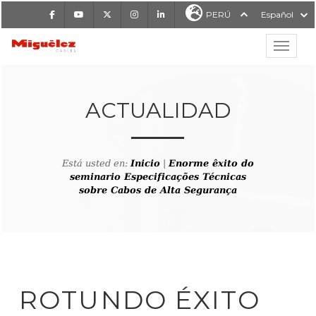
Facebook
Youtube
X
Instagram
LinkedIn
PERÚ
Español
Mostrar
MIGUÉLEZ CABLES
ACTUALIDAD
Está usted en:
Inicio
|
Enorme êxito do
seminario Especificações Técnicas
sobre Cabos de Alta Segurança
ROTUNDO ÉXITO