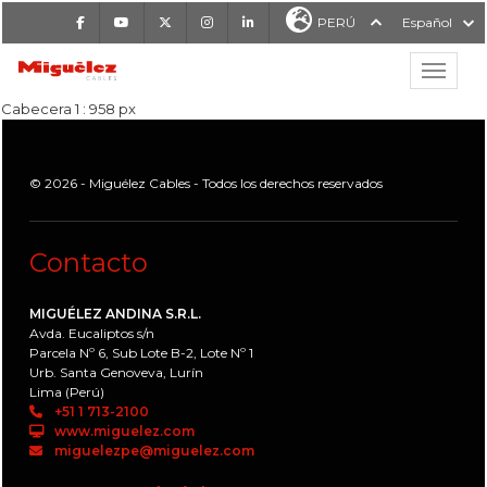
Facebook
Youtube
X
Instagram
LinkedIn
PERÚ
Español
Mostrar
MIGUÉLEZ CABLES
Cabecera 1 : 958 px
© 2026 - Miguélez Cables - Todos los derechos reservados
Contacto
MIGUÉLEZ ANDINA S.R.L.
Avda. Eucaliptos s/n
Parcela Nº 6, Sub Lote B-2, Lote Nº 1
Urb. Santa Genoveva, Lurín
Lima (Perú)
+51 1 713-2100
www.miguelez.com
miguelezpe@miguelez.com