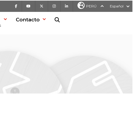
Facebook
Youtube
X
Instagram
LinkedIn
PERÚ
Español
Contacto
Buscar en la web
s