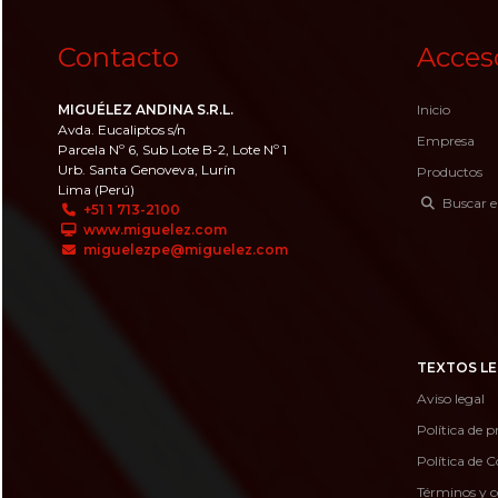
Contacto
Acces
MIGUÉLEZ ANDINA S.R.L.
Inicio
Avda. Eucaliptos s/n
Empresa
Parcela Nº 6, Sub Lote B-2, Lote Nº 1
Urb. Santa Genoveva, Lurín
Productos
Lima (Perú)
Buscar e
+51 1 713-2100
www.miguelez.com
miguelezpe@miguelez.com
TEXTOS LE
Aviso legal
Política de p
Política de C
Términos y c