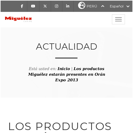
Facebook
Youtube
X
Instagram
LinkedIn
PERÚ
Español
Mostrar
MIGUÉLEZ CABLES
ACTUALIDAD
Está usted en:
Inicio
|
Los productos
Miguélez estarán presentes en Orán
Expo 2013
LOS PRODUCTOS