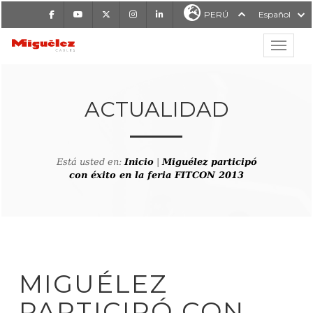
Facebook
Youtube
X
Instagram
LinkedIn
PERÚ
Español
Mostrar
MIGUÉLEZ CABLES
ACTUALIDAD
Está usted en:
Inicio
|
Miguélez participó
con éxito en la feria FITCON 2013
MIGUÉLEZ
PARTICIPÓ CON