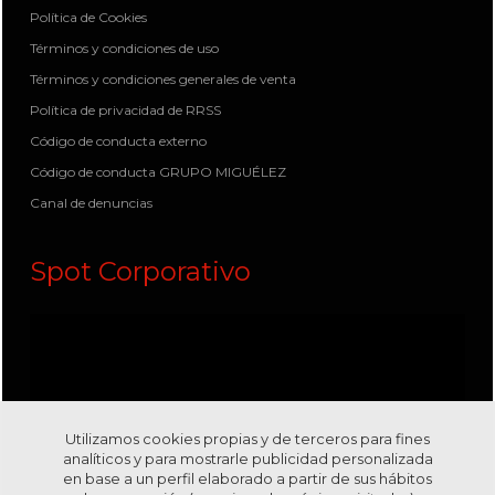
Política de Cookies
Términos y condiciones de uso
Términos y condiciones generales de venta
Política de privacidad de RRSS
Código de conducta externo
Código de conducta GRUPO MIGUÉLEZ
Canal de denuncias
Spot Corporativo
Utilizamos cookies propias y de terceros para fines
analíticos y para mostrarle publicidad personalizada
en base a un perfil elaborado a partir de sus hábitos