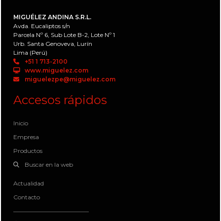
MIGUÉLEZ ANDINA S.R.L.
Avda. Eucaliptos s/n
Parcela Nº 6, Sub Lote B-2, Lote Nº 1
Urb. Santa Genoveva, Lurín
Lima (Perú)
+51 1 713-2100
www.miguelez.com
miguelezpe@miguelez.com
Accesos rápidos
Inicio
Empresa
Productos
Buscar en la web
Actualidad
Contacto