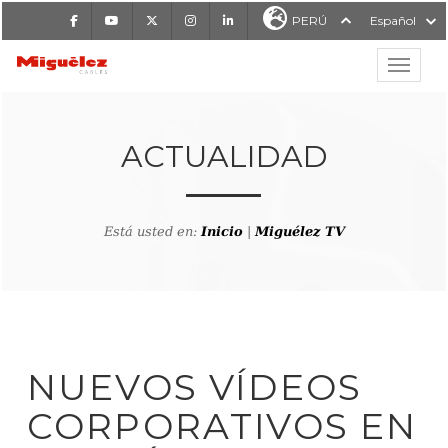
Facebook
Youtube
X
Instagram
LinkedIn
PERÚ
Español
Mostrar
MIGUÉLEZ CABLES
ACTUALIDAD
Está usted en:
Inicio
|
Miguélez TV
NUEVOS VÍDEOS
CORPORATIVOS EN