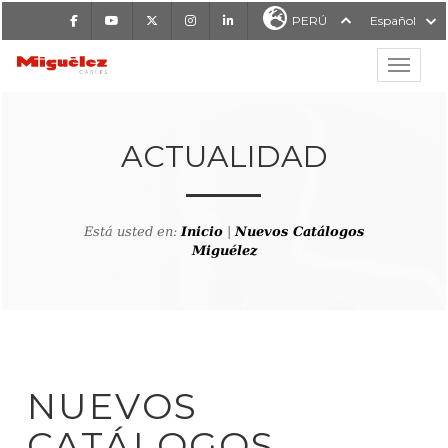
Facebook
Youtube
X
Instagram
LinkedIn
PERÚ
Español
Mostrar
MIGUÉLEZ CABLES
ACTUALIDAD
Está usted en:
Inicio
|
Nuevos Catálogos
Miguélez
NUEVOS
CATÁLOGOS