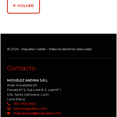
VOLVER
© 2026 - Miguélez Cables - Todos los derechos reservados
Contacto
MIGUÉLEZ ANDINA S.R.L.
Avda. Eucaliptos s/n
Parcela Nº 6, Sub Lote B-2, Lote Nº 1
Urb. Santa Genoveva, Lurín
Lima (Perú)
+51 1 713-2100
www.miguelez.com
miguelezpe@miguelez.com