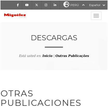
Facebook
Youtube
X
Instagram
LinkedIn
PERÚ
Español
Mostrar
MIGUÉLEZ CABLES
DESCARGAS
Está usted en:
Inicio
|
Outras Publicações
OTRAS
PUBLICACIONES