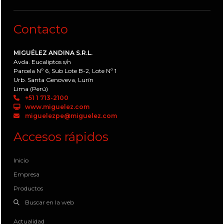
Contacto
MIGUÉLEZ ANDINA S.R.L.
Avda. Eucaliptos s/n
Parcela Nº 6, Sub Lote B-2, Lote Nº 1
Urb. Santa Genoveva, Lurín
Lima (Perú)
+51 1 713-2100
www.miguelez.com
miguelezpe@miguelez.com
Accesos rápidos
Inicio
Empresa
Productos
Buscar en la web
Actualidad