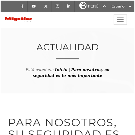
Facebook
Youtube
X
Instagram
LinkedIn
PERÚ
Español
Mostrar
MIGUÉLEZ CABLES
ACTUALIDAD
Está usted en:
Inicio
|
Para nosotros, su
seguridad es lo más importante
PARA NOSOTROS,
SU SEGURIDAD ES