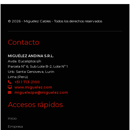
© 2026 - Miguélez Cables - Todos los derechos reservados
Contacto
MIGUÉLEZ ANDINA S.R.L.
Avda. Eucaliptos s/n
Parcela Nº 6, Sub Lote B-2, Lote Nº 1
Urb. Santa Genoveva, Lurín
Lima (Perú)
+51 1 713-2100
www.miguelez.com
miguelezpe@miguelez.com
Accesos rápidos
Inicio
Empresa