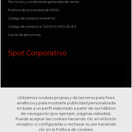
Términos y condiciones generales de venta
Política de privacidad de RRSS
Código de conducta externo
Código de conducta GRUPO MIGUÉLEZ
Canal de denuncias
Spot Corporativo
Utilizamos cookies propias y de terceros para fines
analíticos y para mostrarle publicidad personalizada
en base a un perfil elaborado a partir de sus hábitos
de navegación (por ejemplo, páginas visitadas).
Puede aceptar las cookies haciendo clic en el botón
«Acepto» o configurarlas o rechazar su uso haciendo
clic en la
Política de cookies.