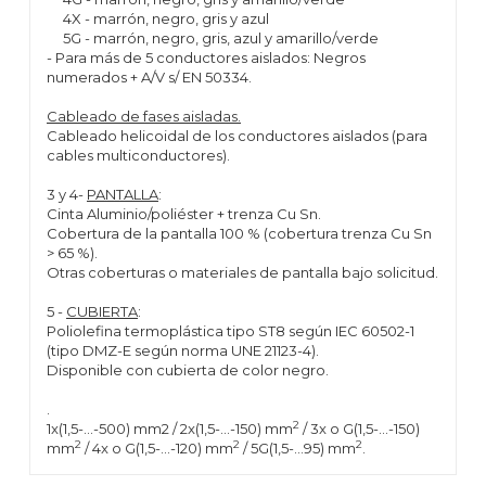
4X - marrón, negro, gris y azul
5G - marrón, negro, gris, azul y amarillo/verde
- Para más de 5 conductores aislados: Negros
numerados + A/V s/ EN 50334.
Cableado de fases aisladas.
Cableado helicoidal de los conductores aislados (para
cables multiconductores).
3 y 4-
PANTALLA
:
Cinta Aluminio/poliéster + trenza Cu Sn.
Cobertura de la pantalla 100 % (cobertura trenza Cu Sn
> 65 %).
Otras coberturas o materiales de pantalla bajo solicitud.
5 -
CUBIERTA
:
Poliolefina termoplástica tipo ST8 según IEC 60502-1
(tipo DMZ-E según norma UNE 21123-4).
Disponible con cubierta de color negro.
.
2
1x(1,5-...-500) mm2 / 2x(1,5-...-150) mm
/ 3x o G(1,5-...-150)
2
2
2
mm
/ 4x o G(1,5-...-120) mm
/ 5G(1,5-...95) mm
.