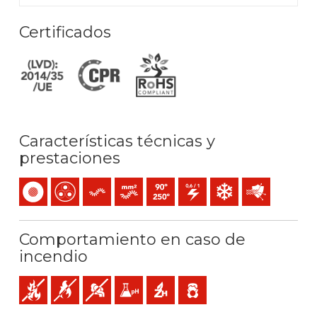
Certificados
Características técnicas y
prestaciones
Unipolar
Multipolar
Flexible
Conductor flexible (clase 5) mm2
Temperatura máx. servicio: 90ºC / 25
0,6/1 (1,2) kV C.A
Resistencia al frío
Protección fren
Comportamiento en caso de
incendio
No propagador de incendio
No propagador de la llama
Baja emisión y opacidad de los humos
Baja acidez y conductividad gases: pH<4,3 
Libre de halógenos
Baja emisión de gases tóxicos