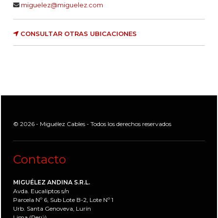
miguelez@miguelez.com
CONSULTAR OTRAS UBICACIONES
© 2026 - Miguélez Cables - Todos los derechos reservados
Contacto
MIGUÉLEZ ANDINA S.R.L.
Avda. Eucaliptos s/n
Parcela Nº 6, Sub Lote B-2, Lote Nº 1
Urb. Santa Genoveva, Lurín
Lima (Perú)