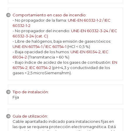
Comportamiento en caso de incendio:
- No propagador de la llama:
UNE-EN 60332-1-2 / IEC
60332-1-2
- No propagador del incendio:
UNE-EN 60332-3-24 / IEC
60332-3-24 (cat. C)
- Libre de halógenos, baja emisión de gases tóxicos:
UNE-EN 60754-1 / IEC 60754-1
(HCl < 0,5 %)
- Baja opacidad de los humos:
UNE-EN 61034-2, IEC
61034-2
(Transmitancia > 60 %)
- Bajo índice de acidez de los gases de combustión:
EN
60754-2; IEC 60754-2
(pH>4,3 y conductividad de los
gases < 2,5 microSiemens/mm).
Tipo de instalación:
Fija
Guía de utilización:
Cable apantallado indicado para instalaciones fijas en
las que se requiera protección electromagnética. Está