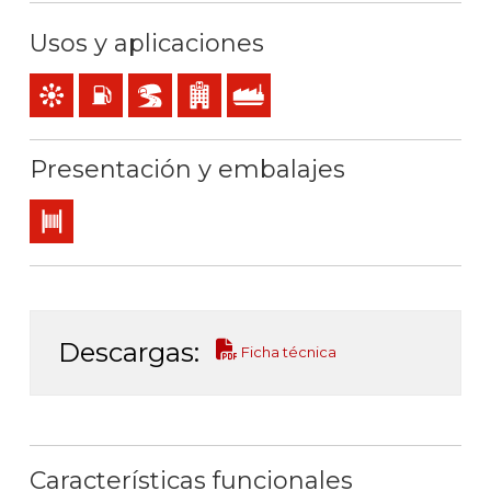
Usos y aplicaciones
Mando y control
Locales con riesgo de incendio o explosión
BD2, BD3, BD4 (túneles, rascacielos…)
Locales de pública concurrencia
Uso industrial
Presentación y embalajes
Bobina
Descargas:
Ficha técnica
Características funcionales