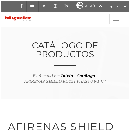
Facebook
Youtube
X
Instagram
LinkedIn
PERÚ
Español
Mostrar
MIGUÉLEZ CABLES
CATÁLOGO DE
PRODUCTOS
Está usted en:
Inicio
|
Catálogo
|
AFIRENAS SHIELD RC4Z1-K (AS) 0,6/1 kV
lver al buscador de producto
AFIRENAS SHIELD