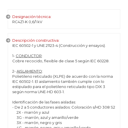
Designación técnica:
RC4Z1-K 0,6/1 kV
Descripción constructiva:
IEC 60502-1 y UNE 21123-4 (Construcción y ensayos).
1-
CONDUCTOR
:
Cobre recocido, flexible de clase 5 según IEC 60228.
2-
AISLAMIENTO
:
Polietileno reticulado (XLPE) de acuerdo con la norma
IEC 60502-1. El aislamiento también cumple con lo
estipulado para el polietileno reticulado tipo DIX 3
según norma UNE-HD 603-1.
Identificación de las fases aisladas:
- De 2 a 5 conductores aislados: Coloración s/HD 308 S2
2X - marrón y azul
3G - marrón, azul y amarillo/verde
3X - marrón, negro y gris
4G - marrón, negro, gris y amarillo/verde