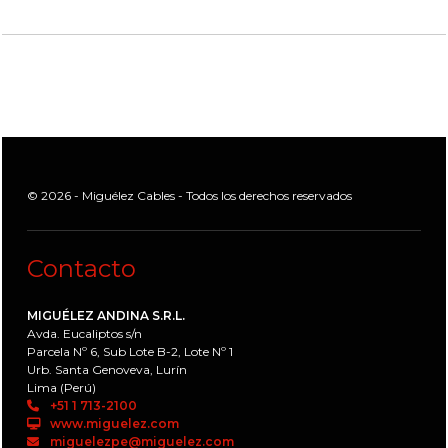
© 2026 - Miguélez Cables - Todos los derechos reservados
Contacto
MIGUÉLEZ ANDINA S.R.L.
Avda. Eucaliptos s/n
Parcela Nº 6, Sub Lote B-2, Lote Nº 1
Urb. Santa Genoveva, Lurín
Lima (Perú)
+51 1 713-2100
www.miguelez.com
miguelezpe@miguelez.com