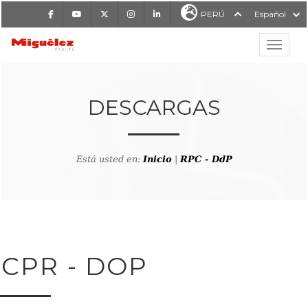
Facebook
Youtube
X
Instagram
LinkedIn
PERÚ
Español
Mostrar
MIGUÉLEZ CABLES
DESCARGAS
Está usted en:
Inicio
|
RPC - DdP
CPR - DOP