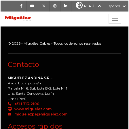
Facebook
Youtube
X
Instagram
LinkedIn
PERÚ
Español
Mostrar
MIGUÉLEZ CABLES
© 2026 - Miguélez Cables - Todos los derechos reservados
Contacto
MIGUÉLEZ ANDINA S.R.L.
Avda. Eucaliptos s/n
Parcela Nº 6, Sub Lote B-2, Lote Nº 1
Urb. Santa Genoveva, Lurín
Lima (Perú)
+51 1 713-2100
www.miguelez.com
miguelezpe@miguelez.com
Accesos rápidos