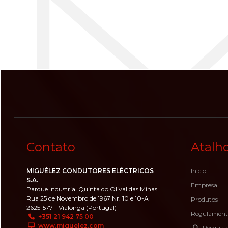
Contato
Atalh
MIGUÉLEZ CONDUTORES ELÉCTRICOS
Início
S.A.
Empresa
Parque Industrial Quinta do Olival das Minas
Rua 25 de Novembro de 1967 Nr. 10 e 10-A
Produtos
2625-577 - Vialonga (Portugal)
Regulament
+351 21 942 75 00
www.miguelez.com
Pesquisa