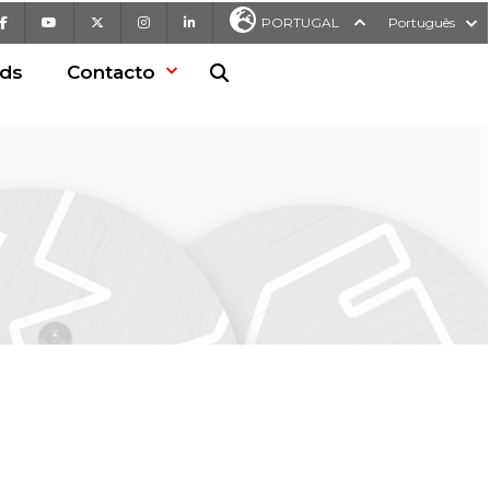
Facebook
Youtube
X
Instagram
LinkedIn
PORTUGAL
Português
ds
Contacto
Pesquisa no Web site