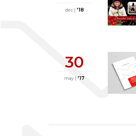
'18
dec
|
30
'17
may
|