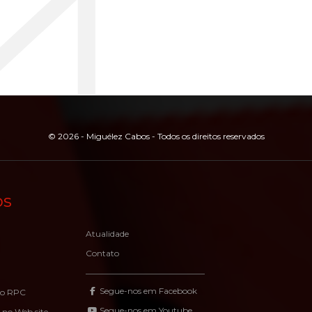
© 2026 - Miguélez Cabos - Todos os direitos reservados
os
Atualidade
Contato
Segue-nos em Facebook
o RPC
Segue-nos em Youtube
 no Web site