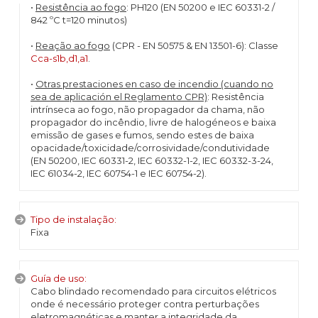
•
Resistência ao fogo
: PH120 (EN 50200 e IEC 60331-2 /
842 ºC t=120 minutos)
•
Reação ao fogo
(CPR - EN 50575 & EN 13501-6): Classe
Cca-s1b,d1,a1
.
•
Otras prestaciones en caso de incendio (cuando no
sea de aplicación el Reglamento CPR)
: Resistência
intrínseca ao fogo, não propagador da chama, não
propagador do incêndio, livre de halogéneos e baixa
emissão de gases e fumos, sendo estes de baixa
opacidade/toxicidade/corrosividade/condutividade
(EN 50200, IEC 60331-2, IEC 60332-1-2, IEC 60332-3-24,
IEC 61034-2, IEC 60754-1 e IEC 60754-2).
Tipo de instalação:
Fixa
Guía de uso:
Cabo blindado recomendado para circuitos elétricos
onde é necessário proteger contra perturbações
eletromagnéticas e manter a integridade da