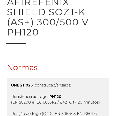
AFIREFENIX
SHIELD SOZ1-K
(AS+) 300/500 V
PH120
Normas
UNE 211025
(construção/ensaios)
Resistência ao fogo:
PH120
(EN 50200 e IEC 60331-2 / 842 ºC t=120 minutos)
Reação ao fogo (CPR - EN 50575 & EN 13501-6):