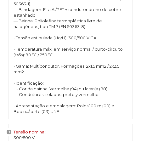
50363-1).
— Blindagem: Fita Al/PET + condutor dreno de cobre
estanhado.
— Bainha: Poliolefina termoplástica livre de
halogéneos, tipo TM 7 (EN 50363-8).
• Tensão estipulada (Uo/U): 300/500 V CA.
• Temperatura máx. em serviço normal / curto-circuito
(t≤5s): 90 ºC / 250 ºC.
• Gama: Multicondutor. Formações: 2x1,5 mm2 / 2x2,5
mm2.
• Identificação:
- Cor da bainha: Vermelha (94) ou laranja (88).
- Condutores isolados: preto y vermelho.
• Apresentação e embalagem: Rolos 100 m (00) e
Bobina/corte (03).UNE
Tensão nominal:
300/500 V