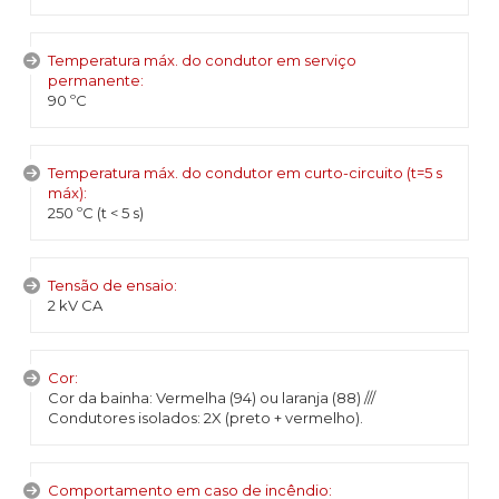
Temperatura máx. do condutor em serviço
permanente:
90 ºC
Temperatura máx. do condutor em curto-circuito (t=5 s
máx):
250 ºC (t < 5 s)
Tensão de ensaio:
2 kV CA
Cor:
Cor da bainha: Vermelha (94) ou laranja (88) ///
Condutores isolados: 2X (preto + vermelho).
Comportamento em caso de incêndio: