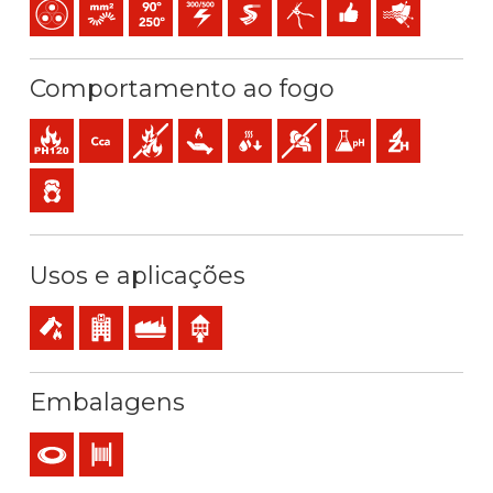
Multicondutor
Condutor flexível cableado (classe 5) mm2
Temperatura máx. serviço: 90ºC / 250ºC
300 / 500 V C.A.
Extra-deslizante
Fácil descascado
Fácil instalação
Proteção eletr
Comportamento ao fogo
Resistência ao fogo
Cca-s1b,d1,a1 (reacção ao fogo)
Não propagador do incêndio
Baixa emissão de calor
Baixa produção de gotículas incand
Baixa opacidade e produção
Baixa acidez e conduti
Sem halogéneo
Baixa emissão de gases tóxicos
Usos e aplicações
Instalações de segurança em caso de incêndio
Estabelecimentos recebendo público
Uso industrial
Utilização interior
Embalagens
Rolo
Bobina