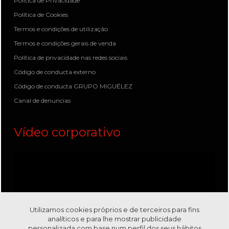
Política de Privacidade
Política de Cookies
Termos e condições de utilização
Termos e condições gerais de venda
Política de privacidade nas redes sociais
Código de conducta externo
Código de conducta GRUPO MIGUÉLEZ
Canal de denuncias
Vídeo corporativo
Utilizamos cookies próprios e de terceiros para fins
analíticos e para lhe mostrar publicidade
personalizada com base num perfil dos seus hábitos