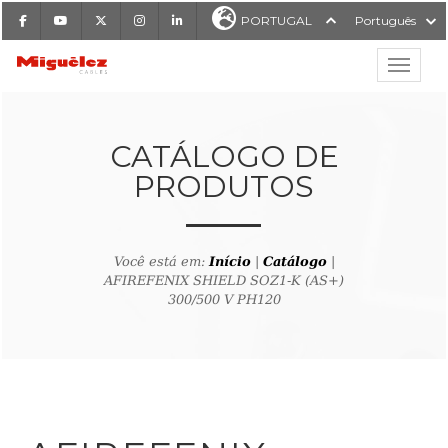
Facebook
Youtube
X
Instagram
LinkedIn
PORTUGAL
Português
Mostrar
Miguélez Cabos
CATÁLOGO DE
PRODUTOS
ISAR
Você está em:
Início
|
Catálogo
|
AFIREFENIX SHIELD SOZ1-K (AS+)
300/500 V PH120
ltar ao buscador de produto