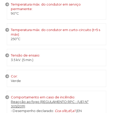
Temperatura máx. do condutor em serviço
permanente:
90ºC
Temperatura máx. do condutor em curto-circuito (t=5 s
máx):
250ºC
Tensão de ensaio:
3.5 kV. (5 min.)
Cor:
Verde
Comportamento em caso de incêndio:
Reacção ao fogo (REGULAMENTO RPC - (UE) Nº
305/2011)
:
• Desempenho declarado:
Cca-s1b,d1,a1
(EN