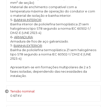
2
mm
de seção)
Material de enchimento compatível com a
temperatura máxima de operação do condutor e com
o material de isolação e bainha interior.
5-
BAINHA INTERIOR
:
Bainha interior de poliolefina termoplástica Z1 sem
halogéneos tipo ST8 segundo a norma IEC 60502-1 /
DMZ-E (UNE 21123-4)
6-
ARMADURA
:
Armadura de fios de aço galvanizado.
7-
BAINHA EXTERIOR
:
Baínha de poliolefina termoplástica Z1 sem halogéneos
tipo ST8 segundo a norma IEC 60502-1 / DMZ-E (UNE
21123-4)
Apresentam-se em formações multipolares de 2 a 5
fases isoladas, dependendo das necessidades da
instalação.
Tensão nominal:
0.6/1 kV