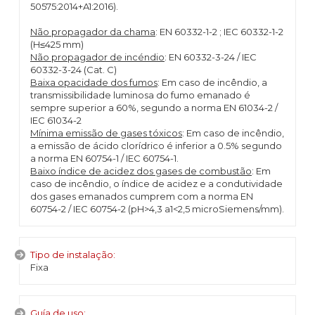
50575:2014+A1:2016).
Não propagador da chama
: EN 60332-1-2 ; IEC 60332-1-2
(H≤425 mm)
Não propagador de incéndio
: EN 60332-3-24 / IEC
60332-3-24 (Cat. C)
Baixa opacidade dos fumos
: Em caso de incêndio, a
transmissibilidade luminosa do fumo emanado é
sempre superior a 60%, segundo a norma EN 61034-2 /
IEC 61034-2
Mínima emissão de gases tóxicos
: Em caso de incêndio,
a emissão de ácido clorídrico é inferior a 0.5% segundo
a norma EN 60754-1 / IEC 60754-1.
Baixo índice de acidez dos gases de combustão
: Em
caso de incêndio, o índice de acidez e a condutividade
dos gases emanados cumprem com a norma EN
60754-2 / IEC 60754-2 (pH>4,3 a1<2,5 microSiemens/mm).
Tipo de instalação:
Fixa
Guía de uso: