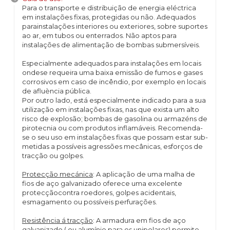
Para o transporte e distribuição de energia eléctrica
em instalações fixas, protegidas ou não. Adequados
parainstalações interiores ou exteriores, sobre suportes
ao ar, em tubos ou enterrados. Não aptos para
instalações de alimentação de bombas submersíveis.
Especialmente adequados para instalações em locais
ondese requeira uma baixa emissão de fumos e gases
corrosivos em caso de incêndio, por exemplo en locais
de afluència pública.
Por outro lado, está especialmente indicado para a sua
utilização em instalações fixas, nas que exista um alto
risco de explosão; bombas de gasolina ou armazéns de
pirotecnia ou com produtos inflamáveis. Recomenda-
se o seu uso em instalações fixas que possam estar sub-
metidas a possíveis agressões mecânicas, esforços de
tracção ou golpes.
Protecção mecánica
: A aplicação de uma malha de
fios de aço galvanizado oferece uma excelente
protecçãocontra roedores, golpes acidentais,
esmagamento ou possíveis perfurações.
Resistência á tracção
: A armadura em fios de aço
galvanizado ( ou alumínio para os unipolares) permite