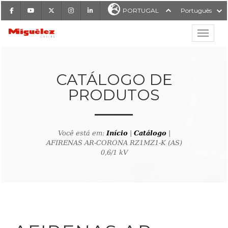
Facebook
Youtube
X
Instagram
LinkedIn
PORTUGAL
Português
Mostrar
Miguélez Cabos
CATÁLOGO DE
PRODUTOS
ISAR
Você está em:
Início
|
Catálogo
|
AFIRENAS AR-CORONA RZ1MZ1-K (AS)
0,6/1 kV
ltar ao buscador de produto