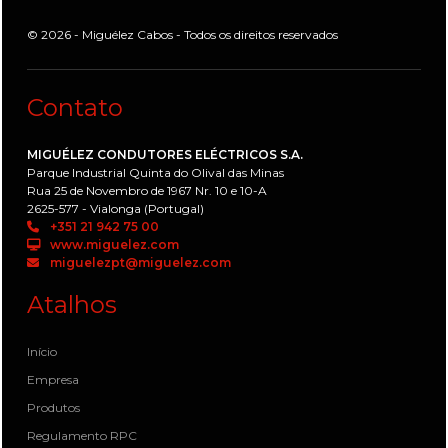
© 2026 - Miguélez Cabos - Todos os direitos reservados
Contato
MIGUÉLEZ CONDUTORES ELÉCTRICOS S.A.
Parque Industrial Quinta do Olival das Minas
Rua 25 de Novembro de 1967 Nr. 10 e 10-A
2625-577 - Vialonga (Portugal)
+351 21 942 75 00
www.miguelez.com
miguelezpt@miguelez.com
Atalhos
Início
Empresa
Produtos
Regulamento RPC