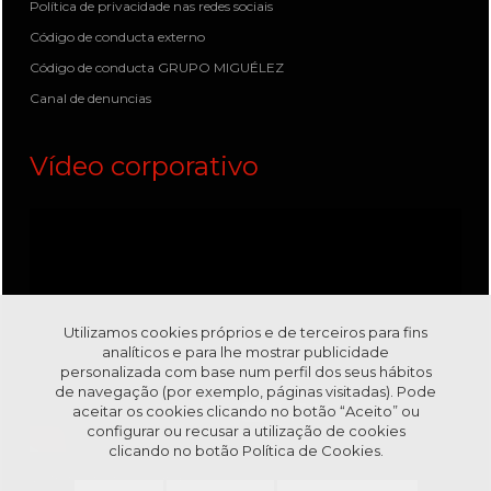
Política de privacidade nas redes sociais
Código de conducta externo
Código de conducta GRUPO MIGUÉLEZ
Canal de denuncias
Vídeo corporativo
Utilizamos cookies próprios e de terceiros para fins
analíticos e para lhe mostrar publicidade
personalizada com base num perfil dos seus hábitos
de navegação (por exemplo, páginas visitadas). Pode
aceitar os cookies clicando no botão “Aceito” ou
configurar ou recusar a utilização de cookies
clicando no botão
Política de Cookies.
Visite-nos no nosso canal
Youtube