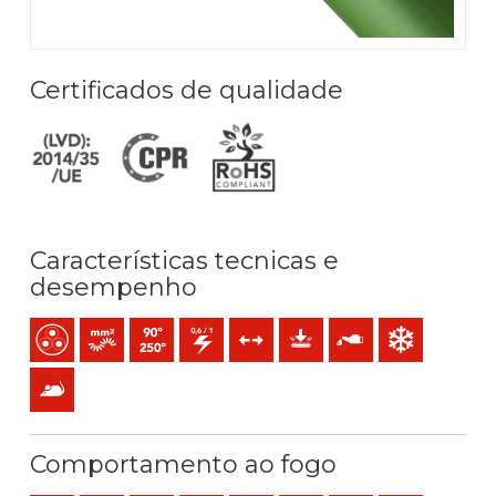
Certificados de qualidade
Características tecnicas e
desempenho
Multicondutor
Condutor flexível cableado (classe 5) mm2
Temperatura máx. serviço: 90ºC / 250ºC
0,6/1 (1,2) kV C.A
Esforços de tração
Proteção mecânica
Resistência ao óleo
Resistência ao fr
Anti-roedores
Comportamento ao fogo