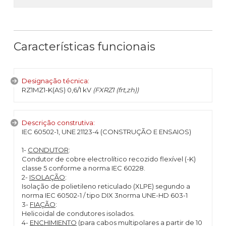
Características funcionais
Designação técnica:
RZ1MZ1-K(AS) 0,6/1 kV
(FXRZ1 (frt,zh))
Descrição construtiva:
IEC 60502-1, UNE 21123-4 (CONSTRUÇÃO E ENSAIOS)
1-
CONDUTOR
:
Condutor de cobre electrolítico recozido flexível (-K)
classe 5 conforme a norma IEC 60228.
2-
ISOLAÇÃO
:
Isolação de polietileno reticulado (XLPE) segundo a
norma IEC 60502-1 / tipo DIX 3norma UNE-HD 603-1
3-
FIAÇÃO
:
Helicoidal de condutores isolados.
4-
ENCHIMIENTO
(para cabos multipolares a partir de 10