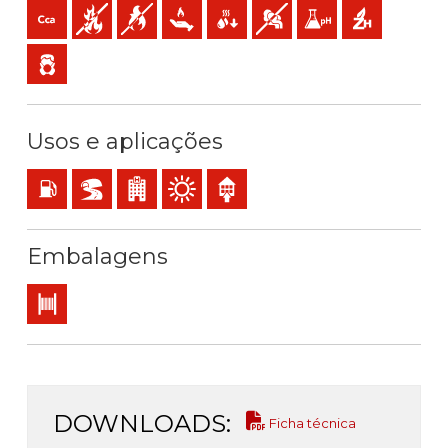
Cca-s1b,d1,a1 (reacção ao fogo)
Não propagador do incêndio
Não propagador da chama
Baixa emissão de calor
Baixa produção de gotículas incand
Baixa opacidade e produção
Baixa acidez e conduti
Sem halogéneo
Baixa emissão de gases tóxicos
Usos e aplicações
Instalações com risco de incêndio ou explosão
BD2, BD3, BD4 (arranha-céus, túneis…)
Estabelecimentos recebendo público
Utilização exterior
Utilização interior
Embalagens
Bobina
DOWNLOADS:
Ficha técnica