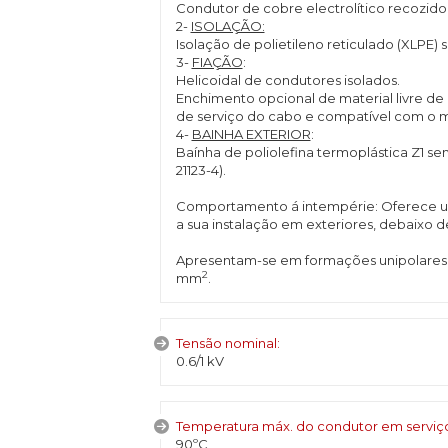
Condutor de cobre electrolítico recozido 
2-
ISOLAÇÃO:
Isolação de polietileno reticulado (XLPE
3-
FIAÇÃO
:
Helicoidal de condutores isolados.
Enchimento opcional de material livre d
de serviço do cabo e compatível com o ma
4-
BAINHA EXTERIOR
:
Baínha de poliolefina termoplástica Z1 s
21123-4).
Comportamento á intempérie: Oferece um
a sua instalação em exteriores, debaixo 
Apresentam-se em formações unipolares e
2
mm
.
Tensão nominal:
0.6/1 kV
Temperatura máx. do condutor em servi
90ºC