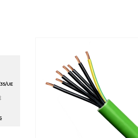
/35/UE
1
:
S