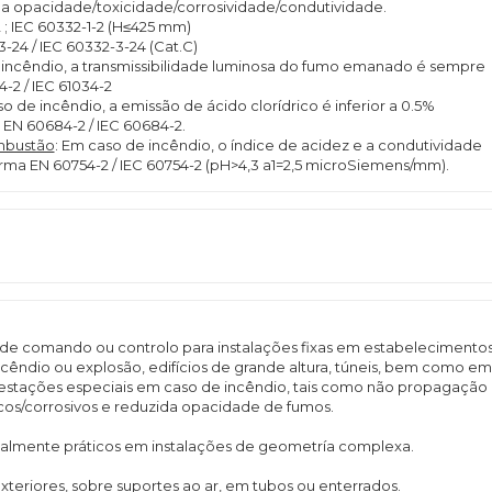
da opacidade/toxicidade/corrosividade/condutividade.
2 ; IEC 60332-1-2 (H≤425 mm)
3-24 / IEC 60332-3-24 (Cat.C)
 incêndio, a transmissibilidade luminosa do fumo emanado é sempre
-2 / IEC 61034-2
so de incêndio, a emissão de ácido clorídrico é inferior a 0.5%
 EN 60684-2 / IEC 60684-2.
ombustão
: Em caso de incêndio, o índice de acidez e a condutividade
 EN 60754-2 / IEC 60754-2 (pH>4,3 a1=2,5 microSiemens/mm).
de comando ou controlo para instalações fixas em estabelecimento
ncêndio ou explosão, edifícios de grande altura, túneis, bem como em
prestações especiais em caso de incêndio, tais como não propagação
cos/corrosivos e reduzida opacidade de fumos.
cialmente práticos em instalações de geometría complexa.
xteriores, sobre suportes ao ar, em tubos ou enterrados.