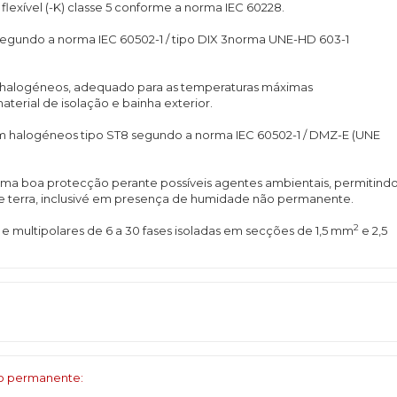
flexível (-K) classe 5 conforme a norma IEC 60228.
) segundo a norma IEC 60502-1 / tipo DIX 3norma UNE-HD 603-1
e halogéneos, adequado para as temperaturas máximas
terial de isolação e bainha exterior.
em halogéneos tipo ST8 segundo a norma IEC 60502-1 / DMZ-E (UNE
a boa protecção perante possíveis agentes ambientais, permitind
de terra, inclusivé em presença de humidade não permanente.
2
 multipolares de 6 a 30 fases isoladas em secções de 1,5 mm
e 2,5
ço permanente: