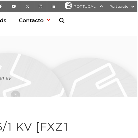
Facebook
Youtube
X
Instagram
LinkedIn
PORTUGAL
Português
ds
Contacto
Pesquisa no Web site
/1 kV
/1 KV [FXZ1