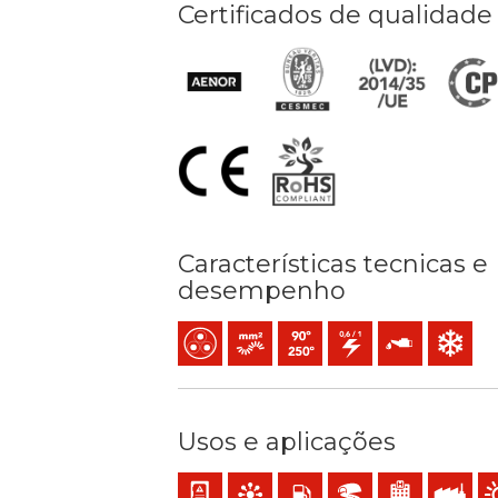
Certificados de qualidade
Características tecnicas e
desempenho
Multicondutor
Condutor flexível cableado (classe 5
Temperatura máx. serviço: 90º
0,6/1 (1,2) kV C.A
Resistência ao ó
Resistênci
Usos e aplicações
Cablagem interna de equipamentos e painé
Comando e controle
Instalações com risco de incê
BD2, BD3, BD4 (arranha-
Estabelecimento
Uso indust
Uti