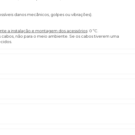
possíveis danos mecânicos, golpes ou vibrações).
nte a instalação e montagem dos acessórios
: 0 ºC.
os cabos, não para o meio ambiente. Se os cabos tiverem uma
cidos.