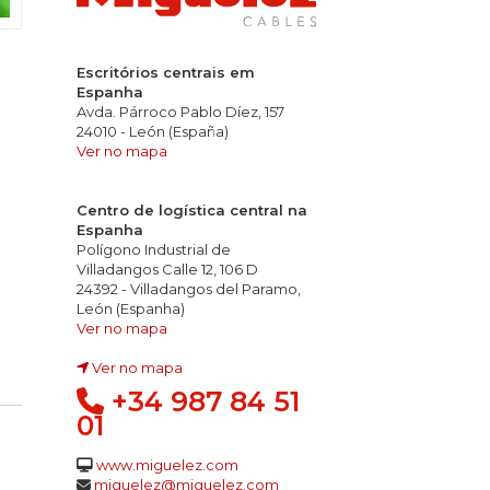
Escritórios centrais em
Espanha
Avda. Párroco Pablo Díez, 157
24010 - León (España)
Ver no mapa
Centro de logística central na
Espanha
Polígono Industrial de
Villadangos Calle 12, 106 D
24392 - Villadangos del Paramo,
culas incandescentes
e e produção de fumo
dez e condutividade dos gases: pH<4,3 2,5 µS/mm
León (Espanha)
Ver no mapa
Ver no mapa
+34 987 84 51
01
www.miguelez.com
miguelez@miguelez.com