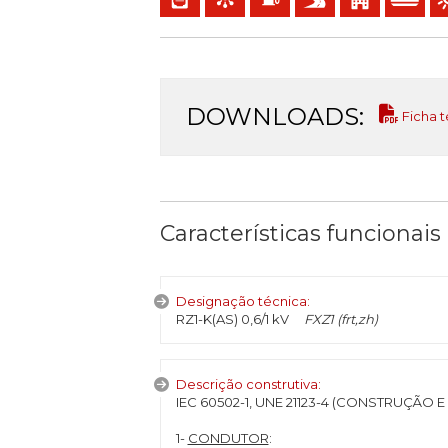
DOWNLOADS:
Ficha t
Características funcionais
Designação técnica:
RZ1-K(AS) 0,6/1 kV
FXZ1 (frt,zh)
Descrição construtiva:
IEC 60502-1, UNE 21123-4 (CONSTRUÇÃO E
1-
CONDUTOR
: