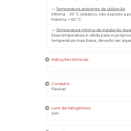
—
Temperatura ambiente de utilização
:
Mínima: - 30 ºC (estático, não exposto a 
Máxima: + 60 ºC.
—
Temperatura mínima de instalação dura
Essa temperatura é válida para os própri
temperatura mais baixa, deverão ser aque
Instruções técnicas:
.
Condutor:
Flexível
Livre de halogéneos:
Sim