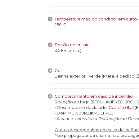
Temperatura máx. do condutor em curto-cir
250ºC
Tensão de ensaio:
3.5 kV (5 min.)
Cor:
Bainha exterior : Verde (Preta, a pedido) //
Comportamento em caso de incêndio:
Reacção ao fogo (REGULAMENTO RPC - (UE)
• Desempenho declarado:
Cca-s1b,d1,a1
(E
• DoP: MC1000RZ1KMULTIPLE
• Alcance:
consultar a Declaração de Des
Outros desempenhos em caso de incêndi
Não propagador da chama, não propagado