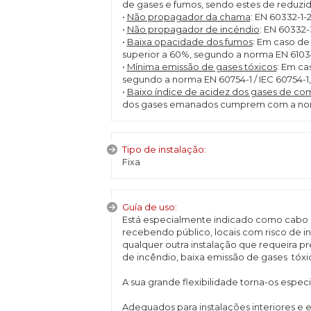
de gases e fumos, sendo estes de reduzi
•
Não propagador da chama
: EN 60332-1-
•
Não propagador de incéndio
: EN 60332-
•
Baixa opacidade dos fumos
: Em caso de
superior a 60%, segundo a norma EN 61034
•
Mínima emissão de gases tóxicos
: Em ca
segundo a norma EN 60754-1 / IEC 60754-1,
•
Baixo índice de acidez dos gases de c
dos gases emanados cumprem com a norma
Tipo de instalação:
Fixa
Guía de uso:
Está especialmente indicado como cabo 
recebendo público, locais com risco de i
qualquer outra instalação que requeira 
de incêndio, baixa emissão de gases tóxi
A sua grande flexibilidade torna-os espe
Adequados para instalações interiores e e