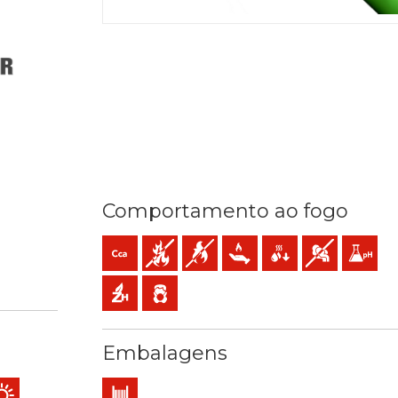
Comportamento ao fogo
Cca-s1b,d1,a1 (reacção ao fogo)
Não propagador do incêndio
Não propagador da chama
Baixa emissão de calor
Baixa produção de gotí
Baixa opacidad
Baixa aci
) mm2
C / 250ºC
leo
a ao frio
Sem halogéneos
Baixa emissão de gases tóxicos
Embalagens
is
ndio ou explosão
céus, túneis…)
s recebendo público
rial
lização exterior
Bobina