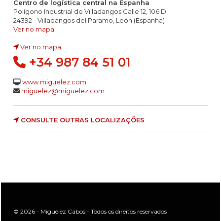
Centro de logística central na Espanha
Polígono Industrial de Villadangos Calle 12, 106 D
24392 - Villadangos del Paramo, León (Espanha)
Ver no mapa
Ver no mapa
+34 987 84 51 01
www.miguelez.com
miguelez@miguelez.com
CONSULTE OUTRAS LOCALIZAÇÕES
© 2026 - Miguélez Cabos - Todos os direitos reservados