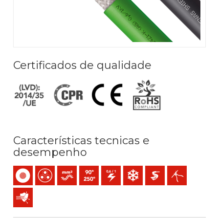
Certificados de qualidade
Características tecnicas e
desempenho
Monocondutor
Multicondutor
Condutor flexível cableado (classe 5) mm2
Temperatura máx. serviço: 90ºC / 250ºC
0,6/1 (1,2) kV C.A
Resistência ao frio
Extra-deslizante
Fácil descascad
Proteção eletromagnética