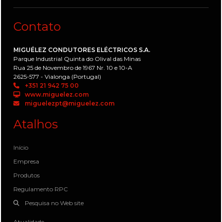
Contato
MIGUÉLEZ CONDUTORES ELÉCTRICOS S.A.
Parque Industrial Quinta do Olival das Minas
Rua 25 de Novembro de 1967 Nr. 10 e 10-A
2625-577 - Vialonga (Portugal)
+351 21 942 75 00
www.miguelez.com
miguelezpt@miguelez.com
Atalhos
Início
Empresa
Produtos
Regulamento RPC
Pesquisa no Web site
Atualidade