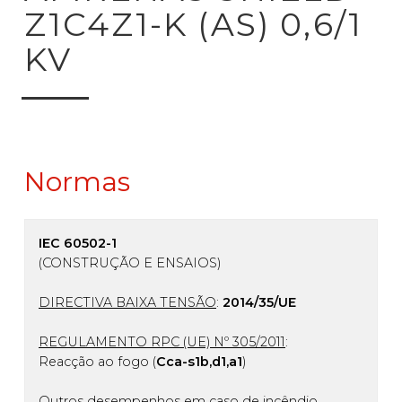
Z1C4Z1-K (AS) 0,6/1
KV
Normas
IEC 60502-1
(CONSTRUÇÃO E ENSAIOS)
DIRECTIVA BAIXA TENSÃO
:
2014/35/UE
REGULAMENTO RPC (UE) Nº 305/2011
:
Reacção ao fogo (
Cca-s1b,d1,a1
)
Outros desempenhos em caso de incêndio