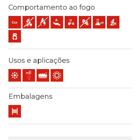
Comportamento ao fogo
Cca-s1b,d1,a1 (reacção ao fogo)
Não propagador do incêndio
Não propagador da chama
Baixa emissão de calor
Baixa produção de gotículas incand
Baixa opacidade e produção
Baixa acidez e conduti
Sem halogéneo
Baixa emissão de gases tóxicos
Usos e aplicações
Comando e controle
Redes de distribuição
Uso industrial
Utilização exterior
Embalagens
Bobina