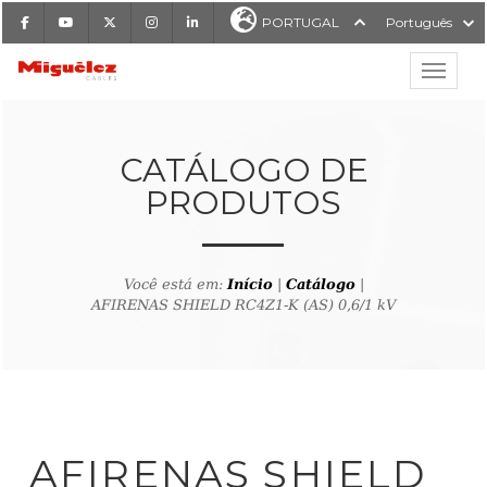
Facebook
Youtube
X
Instagram
LinkedIn
PORTUGAL
Português
Mostrar
Miguélez Cabos
CATÁLOGO DE
PRODUTOS
ISAR
Você está em:
Início
|
Catálogo
|
AFIRENAS SHIELD RC4Z1-K (AS) 0,6/1 kV
ltar ao buscador de produto
AFIRENAS SHIELD