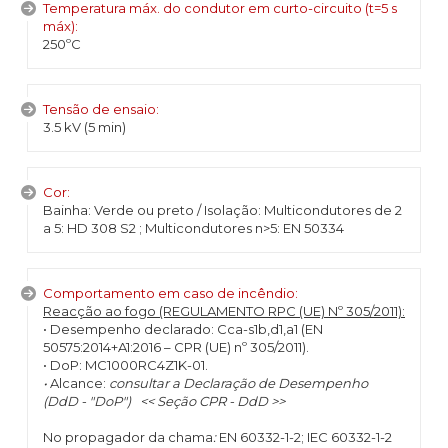
Temperatura máx. do condutor em curto-circuito (t=5 s
máx):
250ºC
Tensão de ensaio:
3.5 kV (5 min)
Cor:
Bainha: Verde ou preto / Isolação: Multicondutores de 2
a 5: HD 308 S2 ; Multicondutores n>5: EN 50334
Comportamento em caso de incêndio:
Reacção ao fogo (REGULAMENTO RPC (UE) Nº 305/2011):
• Desempenho declarado: Cca-s1b,d1,a1
(EN
50575:2014+A1:2016 – CPR (UE) nº 305/2011).
• DoP: MC1000RC4Z1K-01.
•
Alcance:
consultar a Declaração de Desempenho
(DdD - "DoP") << Seção CPR - DdD >>
No propagador da chama
:
EN 60332-1-2; IEC 60332-1-2