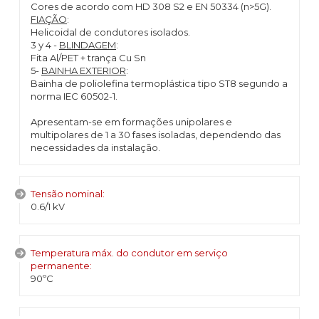
Cores de acordo com HD 308 S2 e EN 50334 (n>5G).
FIAÇÃO
:
Helicoidal de condutores isolados.
3 y 4 -
BLINDAGEM
:
Fita Al/PET + trança Cu Sn
5-
BAINHA EXTERIOR
:
Bainha de poliolefina termoplástica tipo ST8 segundo a
norma IEC 60502-1.
Apresentam-se em formações unipolares e
multipolares de 1 a 30 fases isoladas, dependendo das
necessidades da instalação.
Tensão nominal:
0.6/1 kV
Temperatura máx. do condutor em serviço
permanente:
90ºC