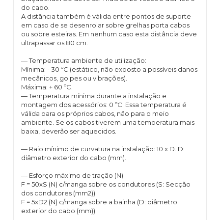
do cabo.
A distância também é válida entre pontos de suporte
em caso de se desenrolar sobre grelhas porta cabos
ou sobre esteiras. Em nenhum caso esta distância deve
ultrapassar os 80 cm.
— Temperatura ambiente de utilização:
Mínima: - 30 ºC (estático, não exposto a possíveis danos
mecânicos, golpes ou vibrações).
Máxima: + 60 ºC.
— Temperatura mínima durante a instalação e
montagem dos acessórios: 0 ºC. Essa temperatura é
válida para os próprios cabos, não para o meio
ambiente. Se os cabos tiverem uma temperatura mais
baixa, deverão ser aquecidos.
— Raio mínimo de curvatura na instalação: 10 x D. D:
diâmetro exterior do cabo (mm).
— Esforço máximo de tração (N):
F = 50xS (N) c/manga sobre os condutores (S: Secção
dos condutores (mm2)).
F = 5xD2 (N) c/manga sobre a bainha (D: diâmetro
exterior do cabo (mm)).