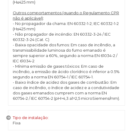
(H≤425 mm)
Outros comportamentos (quando o Regulamento CPR
não é aplicável)
:
- No propagador da chama: EN 60332-1-2; IEC 60332-1-2
(H≤425 mm)
- Não propagador de incéndio: EN 60332-3-24 / IEC
60332-3-24 (Cat. C)
- Baixa opacidade dos fumos: Em caso de incêndio, a
transmissibilidade luminosa do fumo emanado é
sempre superior a 60%, segundo a norma EN 61034-2 /
IEC 61034-2
- Mínima emissão de gases tóxicos: Em caso de
incêndio, a emissão de ácido clorídrico é inferior a 0.5%
segundo a norma EN 60754-1 / IEC 60754-1.
- Baixo índice de acidez dos gases de combustão: Em
caso de incêndio, o índice de acidez e a condutividade
dos gases emanados cumprem com a norma EN
60754-2 / IEC 60754-2 (pH>4,3 a1=2,5 microSiemens/mm).
Tipo de instalação:
Fixa