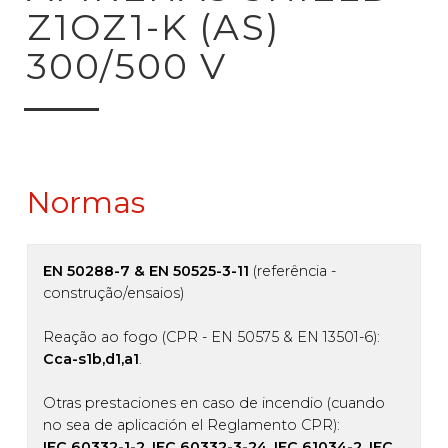
Z1OZ1-K (AS)
300/500 V
Normas
EN 50288-7 & EN 50525-3-11
(referência -
construção/ensaios)
Reação ao fogo (CPR - EN 50575 & EN 13501-6):
Cca-s1b,d1,a1
.
Otras prestaciones en caso de incendio (cuando
no sea de aplicación el Reglamento CPR):
IEC 60332-1-2, IEC 60332-3-24, IEC 61034-2, IEC