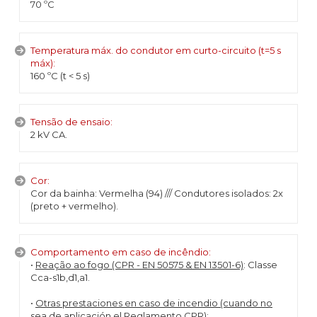
70 ºC
Temperatura máx. do condutor em curto-circuito (t=5 s
máx):
160 ºC (t < 5 s)
Tensão de ensaio:
2 kV CA.
Cor:
Cor da bainha: Vermelha (94) /// Condutores isolados: 2x
(preto + vermelho).
Comportamento em caso de incêndio:
•
Reação ao fogo (CPR - EN 50575 & EN 13501-6)
: Classe
Cca-s1b,d1,a1.
•
Otras prestaciones en caso de incendio (cuando no
sea de aplicación el Reglamento CPR)
: