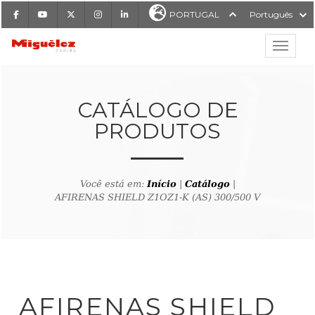
Facebook
Youtube
X
Instagram
LinkedIn
PORTUGAL
Português
Mostrar
Miguélez Cabos
CATÁLOGO DE
PRODUTOS
ISAR
Você está em:
Início
|
Catálogo
|
AFIRENAS SHIELD Z1OZ1-K (AS) 300/500 V
ltar ao buscador de produto
AFIRENAS SHIELD