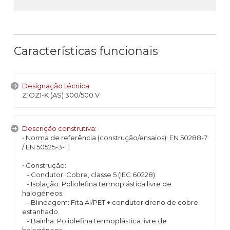
Características funcionais
Designação técnica:
Z1OZ1-K (AS) 300/500 V
Descrição construtiva:
• Norma de referência (construção/ensaios): EN 50288-7
/ EN 50525-3-11.
• Construção:
- Condutor: Cobre, classe 5 (IEC 60228).
- Isolação: Poliolefina termoplástica livre de
halogéneos.
- Blindagem: Fita Al/PET + condutor dreno de cobre
estanhado.
- Bainha: Poliolefina termoplástica livre de