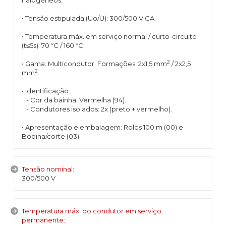
halogéneos.
• Tensão estipulada (Uo/U): 300/500 V CA.
• Temperatura máx. em serviço normal / curto-circuito
(t≤5s): 70 ºC / 160 ºC.
2
• Gama: Multicondutor. Formações: 2x1,5 mm
/ 2x2,5
2
mm
.
• Identificação:
- Cor da bainha: Vermelha (94).
- Condutores isolados: 2x (preto + vermelho).
• Apresentação e embalagem: Rolos 100 m (00) e
Bobina/corte (03).
Tensão nominal:
300/500 V
Temperatura máx. do condutor em serviço
permanente: