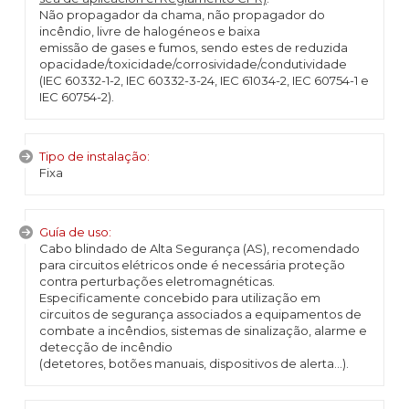
Não propagador da chama, não propagador do
incêndio, livre de halogéneos e baixa
emissão de gases e fumos, sendo estes de reduzida
opacidade/toxicidade/corrosividade/condutividade
(IEC 60332-1-2, IEC 60332-3-24, IEC 61034-2, IEC 60754-1 e
IEC 60754-2).
Tipo de instalação:
Fixa
Guía de uso:
Cabo blindado de Alta Segurança (AS), recomendado
para circuitos elétricos onde é necessária proteção
contra perturbações eletromagnéticas.
Especificamente concebido para utilização em
circuitos de segurança associados a equipamentos de
combate a incêndios, sistemas de sinalização, alarme e
detecção de incêndio
(detetores, botões manuais, dispositivos de alerta...).