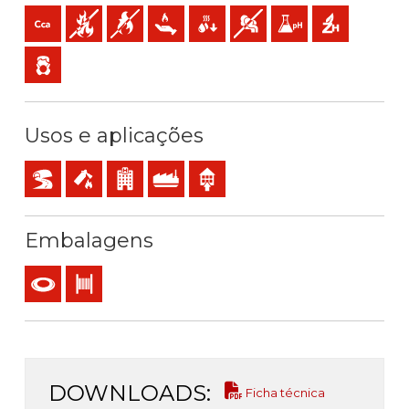
Cca-s1b,d1,a1 (reacção ao fogo)
Não propagador do incêndio
Não propagador da chama
Baixa emissão de calor
Baixa produção de gotículas incand
Baixa opacidade e produção
Baixa acidez e conduti
Sem halogéneo
Baixa emissão de gases tóxicos
Usos e aplicações
BD2, BD3, BD4 (arranha-céus, túneis…)
Instalações de segurança em caso de incêndio
Estabelecimentos recebendo público
Uso industrial
Utilização interior
Embalagens
Rolo
Bobina
DOWNLOADS:
Ficha técnica