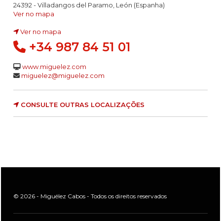
24392 - Villadangos del Paramo, León (Espanha)
Ver no mapa
Ver no mapa
+34 987 84 51 01
www.miguelez.com
miguelez@miguelez.com
CONSULTE OUTRAS LOCALIZAÇÕES
© 2026 - Miguélez Cabos - Todos os direitos reservados