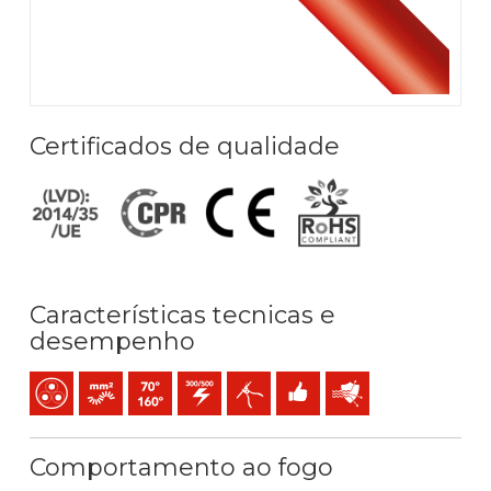
Certificados de qualidade
Características tecnicas e
desempenho
Multicondutor
Condutor flexível cableado (classe 5) mm2
Temperatura máx. serviço: 70ºC / 160ºC
300 / 500 V C.A.
Fácil descascado
Fácil instalação
Proteção eletromagné
Comportamento ao fogo