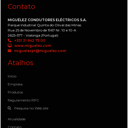
Contato
MIGUÉLEZ CONDUTORES ELÉCTRICOS S.A.
Parque Industrial Quinta do Olival das Minas
Rua 25 de Novembro de 1967 Nr. 10 e 10-A
2625-577 - Vialonga (Portugal)
+351 21 942 75 00
www.miguelez.com
miguelezpt@miguelez.com
Atalhos
Início
Empresa
Produtos
Regulamento RPC
Pesquisa no Web site
Atualidade
Contato