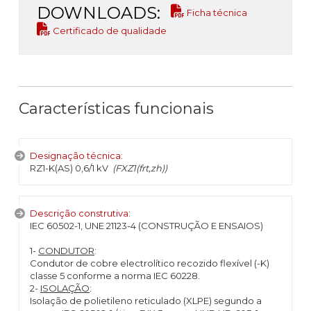
DOWNLOADS:
Ficha técnica
Certificado de qualidade
Características funcionais
Designação técnica:
RZ1-K(AS) 0,6/1 kV
(FXZ1(frt,zh))
Descrição construtiva:
IEC 60502-1, UNE 21123-4 (CONSTRUÇÃO E ENSAIOS)
1-
CONDUTOR
:
Condutor de cobre electrolítico recozido flexível (-K)
classe 5 conforme a norma IEC 60228.
2-
ISOLAÇÃO
:
Isolação de polietileno reticulado (XLPE) segundo a