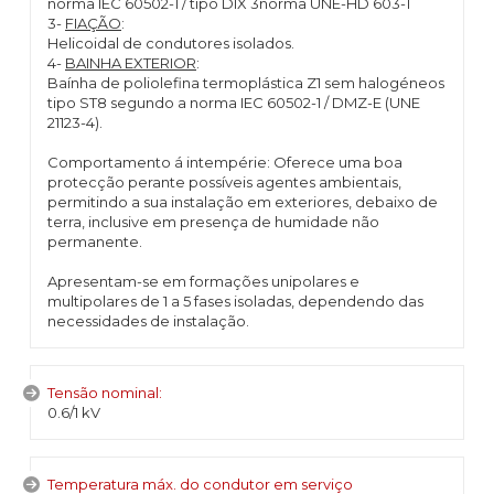
norma IEC 60502-1 / tipo DIX 3norma UNE-HD 603-1
3-
FIAÇÃO
:
Helicoidal de condutores isolados.
4-
BAINHA EXTERIOR
:
Baínha de poliolefina termoplástica Z1 sem halogéneos
tipo ST8 segundo a norma IEC 60502-1 / DMZ-E (UNE
21123-4).
Comportamento á intempérie: Oferece uma boa
protecção perante possíveis agentes ambientais,
permitindo a sua instalação em exteriores, debaixo de
terra, inclusive em presença de humidade não
permanente.
Apresentam-se em formações unipolares e
multipolares de 1 a 5 fases isoladas, dependendo das
necessidades de instalação.
Tensão nominal:
0.6/1 kV
Temperatura máx. do condutor em serviço