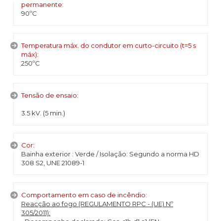
permanente:
90ºC
Temperatura máx. do condutor em curto-circuito (t=5 s
máx):
250ºC
Tensão de ensaio:
3.5 kV. (5 min.)
Cor:
Bainha exterior : Verde / Isolação: Segundo a norma HD
308 S2, UNE 21089-1
Comportamento em caso de incêndio:
Reacção ao fogo (REGULAMENTO RPC - (UE) Nº
305/2011):