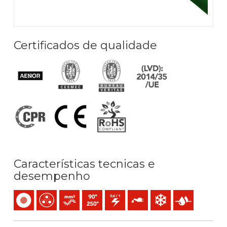
Certificados de qualidade
Características tecnicas e
desempenho
Monocondutor
Multicondutor
Condutor flexível cableado (classe 5) mm2
Temperatura máx. serviço: 90ºC / 250ºC
0,6/1 (1,2) kV C.A
Resistência ao óleo
Resistência ao frio
Presença de ág