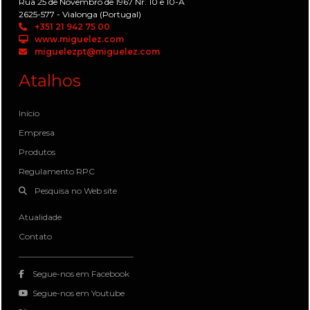
Rua 25 de Novembro de 1967 Nr. 10 e 10-A
2625-577 - Vialonga (Portugal)
+351 21 942 75 00
www.miguelez.com
miguelezpt@miguelez.com
Atalhos
Início
Empresa
Produtos
Regulamento RPC
Pesquisa no Web site
Atualidade
Contato
Segue-nos em Facebook
Segue-nos em Youtube