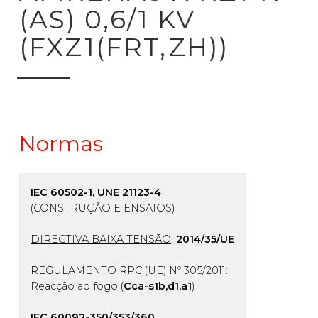
(AS) 0,6/1 KV
(FXZ1(FRT,ZH))
Normas
IEC 60502-1, UNE 21123-4
(CONSTRUÇÃO E ENSAIOS)
DIRECTIVA BAIXA TENSÃO
:
2014/35/UE
REGULAMENTO RPC (UE) Nº 305/2011
:
Reacção ao fogo (
Cca-s1b,d1,a1
)
IEC 60092-350/353/360