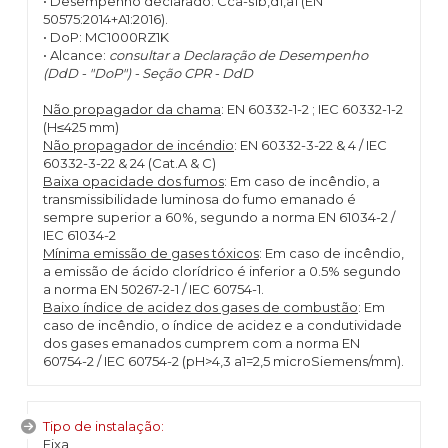
• Desempenho declarado: Cca-s1b,d1,a1 (EN
50575:2014+A1:2016).
• DoP: MC1000RZ1K
• Alcance:
consultar a Declaração de Desempenho
(DdD - "DoP") - Seção CPR - DdD
Não propagador da chama
: EN 60332-1-2 ; IEC 60332-1-2
(H≤425 mm)
Não propagador de incéndio
: EN 60332-3-22 & 4 / IEC
60332-3-22 & 24 (Cat.A & C)
Baixa opacidade dos fumos
: Em caso de incêndio, a
transmissibilidade luminosa do fumo emanado é
sempre superior a 60%, segundo a norma EN 61034-2 /
IEC 61034-2
Mínima emissão de gases tóxicos
: Em caso de incêndio,
a emissão de ácido clorídrico é inferior a 0.5% segundo
a norma EN 50267-2-1 / IEC 60754-1.
Baixo índice de acidez dos gases de combustão
: Em
caso de incêndio, o índice de acidez e a condutividade
dos gases emanados cumprem com a norma EN
60754-2 / IEC 60754-2 (pH>4,3 a1=2,5 microSiemens/mm).
Tipo de instalação:
Fixa