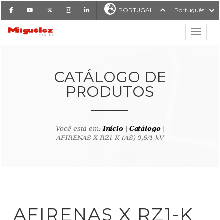
Facebook
Youtube
X
Instagram
LinkedIn
PORTUGAL
Português
Mostrar
Miguélez Cabos
CATÁLOGO DE
PRODUTOS
ISAR
Você está em:
Início
|
Catálogo
|
AFIRENAS X RZ1-K (AS) 0,6/1 kV
ltar ao buscador de produto
AFIRENAS X RZ1-K