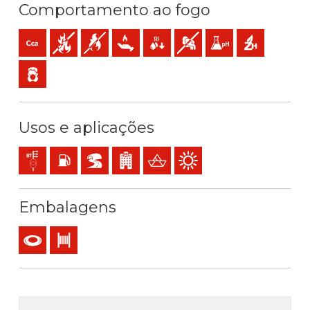
Comportamento ao fogo
Cca-s1b,d1,a1 (reacção ao fogo)
Não propagador do incêndio
Não propagador da chama
Baixa emissão de calor
Baixa produção de gotículas incand
Baixa opacidade e produção
Baixa acidez e conduti
Sem halogéneo
Baixa emissão de gases tóxicos
Usos e aplicações
Redes de distribuição
Instalações com risco de incêndio ou explosão
BD2, BD3, BD4 (arranha-céus, túneis…)
Estabelecimentos recebendo público
Barcos de aço
Utilização exterior
Embalagens
Rolo
Bobina