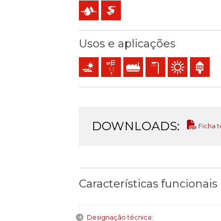
Presença de água
Extra-deslizante
Usos e aplicações
Instalações fotovoltaicas
Redes de distribuição
Uso industrial
Iluminação pública
Utilização exteri
Utilização
DOWNLOADS:
Ficha t
Características funcionais
Designação técnica: