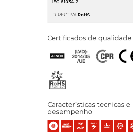
IEC 61034-2
DIRECTIVA
RoHS
Certificados de qualidade
Características tecnicas e
desempenho
Monocondutor
Condutor rígido cableado (classe 2)
Temperatura máx. serviço: 90º
0,6/1 (1,2) kV C.A / 1,5 (1,8
Proteção mecân
Resistênc
Res