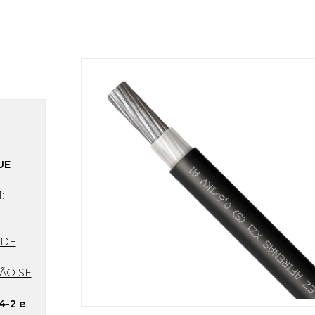
UE
1
:
 DE
ÃO SE
4-2 e