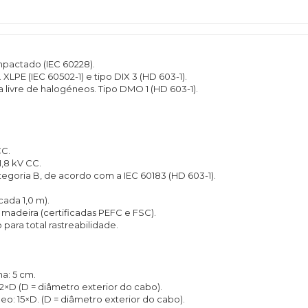
ompactado (IEC 60228).
. XLPE (IEC 60502-1) e tipo DIX 3 (HD 603-1).
ca livre de halogéneos. Tipo DMO 1 (HD 603-1).
CC.
1,8 kV CC.
egoria B, de acordo com a IEC 60183 (HD 603-1).
cada 1,0 m).
madeira (certificadas PEFC e FSC).
para total rastreabilidade.
a: 5 cm.
2×D (D = diâmetro exterior do cabo).
o: 15×D. (D = diâmetro exterior do cabo).