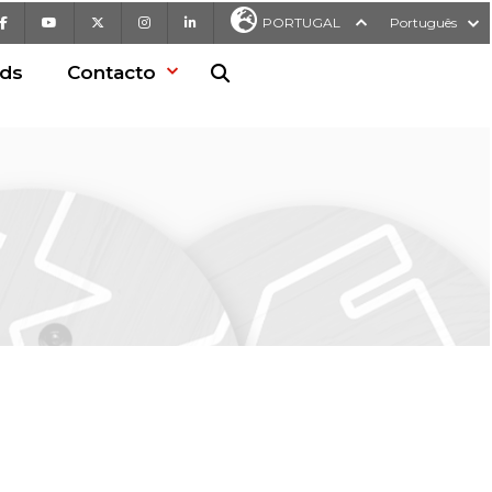
Facebook
Youtube
X
Instagram
LinkedIn
PORTUGAL
Português
ds
Contacto
Pesquisa no Web site