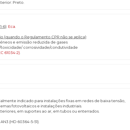
erior: Preto.
1-6)
:
Eca
.
o (quando o Regulamento CPR não se aplica)
:
géneos e emissão reduzida de gases
/toxicidade/ corrosividade/condutividade
EC 61034-2)
.
lmente indicado para instalações fixas em redes de baixa tensão,
mas fotovoltaicos e instalações industriais.
teriores, em suportes ao ar, em tubos ou enterrados.
 AN3 (HD 60364-5-51).