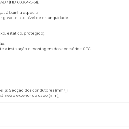
AD7 (HD 60364-5-51).
ças à bainha especial.
r garante alto nível de estanquidade.
xo, estático, protegido).
áx.
te a instalação e montagem dos acessórios: 0 ºC.
es (S: Secção dos condutores (mm²)).
 diâmetro exterior do cabo (mm)).