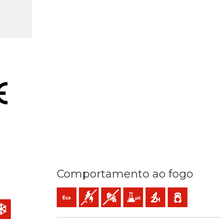
Comportamento ao fogo
Eca (reacção ao fogo)
Não propagador da chama
Baixa opacidade e produção de fum
Baixa acidez e condutividade 
Sem halogéneos
Baixa emissão de
 mm2
C / 250ºC
) kV C.C
ica
ia aos raios UV
istência ao frio