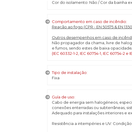
Cor do isolamento: Não / Cor da bainha ext
Comportamento em caso de incêndio:
Reação ao fogo (CPR - EN 50575 & EN 1350
Outros desempenhos em caso de incêndi
Não propagador da chama, livre de halo
e fumos, sendo estes de baixa opacidade
(IEC 60332-1-2, IEC 60754-1, IEC 60754-2 e I
Tipo de instalação:
Fixa
Guía de uso:
Cabo de energia sem halogéneos, especia
conexões enterradas ou subterrâneas, siste
Adequado para instalações interiores e ex
Resistência a intempéries e UV: Condição