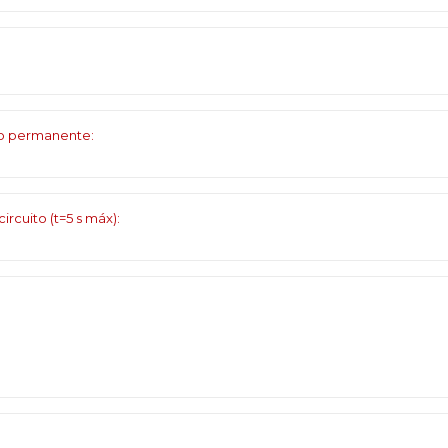
ço permanente:
cuito (t=5 s máx):