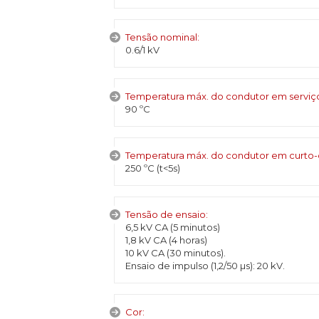
Tensão nominal:
0.6/1 kV
Temperatura máx. do condutor em servi
90 ºC
Temperatura máx. do condutor em curto-cir
250 ºC (t<5s)
Tensão de ensaio:
6,5 kV CA (5 minutos)
1,8 kV CA (4 horas)
10 kV CA (30 minutos).
Ensaio de impulso (1,2/50 µs): 20 kV.
Cor: