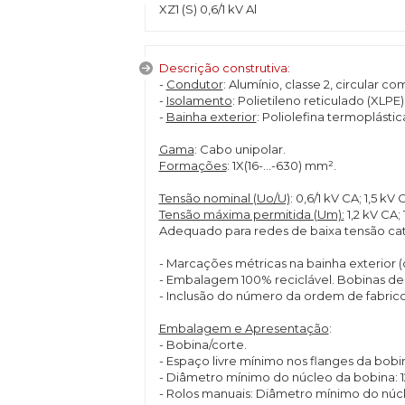
XZ1 (S) 0,6/1 kV Al
Descrição construtiva:
-
Condutor
: Alumínio, classe 2, circular c
-
Isolamento
: Polietileno reticulado (XLPE)
-
Bainha exterior
: Poliolefina termoplásti
Gama
: Cabo unipolar.
Formações
: 1X(16-...-630) mm².
Tensão nominal (Uo/U)
: 0,6/1 kV CA; 1,5 kV 
Tensão máxima permitida (Um):
1,2 kV CA; 
Adequado para redes de baixa tensão cat
- Marcações métricas na bainha exterior (
- Embalagem 100% reciclável. Bobinas de 
- Inclusão do número da ordem de fabrico 
Embalagem e Apresentação
:
- Bobina/corte.
- Espaço livre mínimo nos flanges da bobin
- Diâmetro mínimo do núcleo da bobina: 1
- Rolos manuais: Diâmetro mínimo do núcle