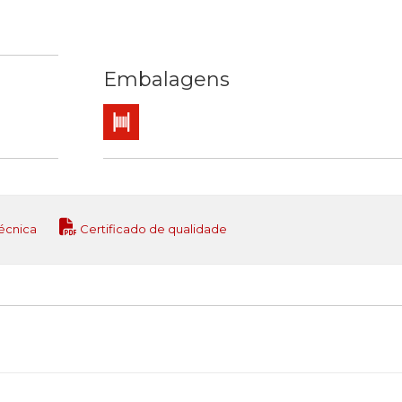
Embalagens
or
 interior
Bobina
écnica
Certificado de qualidade