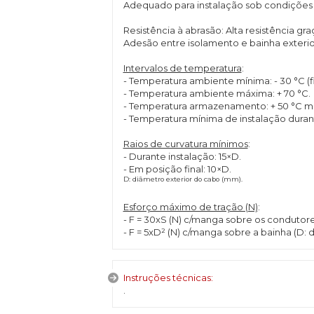
Adequado para instalação sob condições 
Resistência à abrasão: Alta resistência gra
Adesão entre isolamento e bainha exterio
Intervalos de temperatura
:
- Temperatura ambiente mínima: - 30 °C (fi
- Temperatura ambiente máxima: + 70 °C.
- Temperatura armazenamento: + 50 °C m
- Temperatura mínima de instalação duran
Raios de curvatura mínimos
:
- Durante instalação: 15×D.
- Em posição final: 10×D.
D: diâmetro exterior do cabo (mm).
Esforço máximo de tração (N)
:
- F = 30xS (N) c/manga sobre os condutor
- F = 5xD² (N) c/manga sobre a bainha (D:
Instruções técnicas:
.