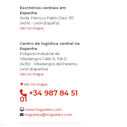
Escritórios centrais em
Espanha
Avda. Párroco Pablo Díez, 157
24010 - León (España)
Ver no mapa
Centro de logística central na
Espanha
Polígono Industrial de
Villadangos Calle 12, 106 D
24392 - Villadangos del Paramo,
León (Espanha)
Ver no mapa
Ver no mapa
+34 987 84 51
01
www.miguelez.com
o
dos gases: pH<4,3 10 µS/mm
 gases tóxicos
miguelez@miguelez.com