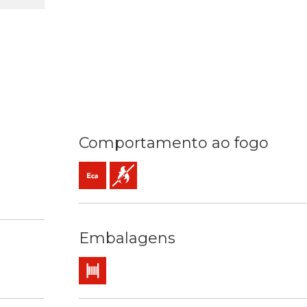
Comportamento ao fogo
Eca (reacção ao fogo)
Não propagador da chama
) mm2
C / 250ºC
io
cascado
Embalagens
Bobina