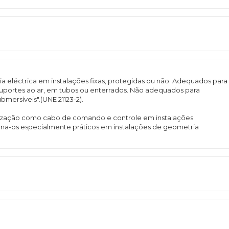
gia eléctrica em instalações fixas, protegidas ou não. Adequados para
 suportes ao ar, em tubos ou enterrados. Não adequados para
mersíveis".(UNE 21123-2).
ilização como cabo de comando e controle em instalações
 torna-os especialmente práticos em instalações de geometria