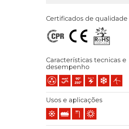
Certificados de qualidade
Características tecnicas e
desempenho
Multicondutor
Condutor flexível cableado (classe 5
Temperatura máx. serviço: 90º
0,6/1 (1,2) kV C.A
Resistência ao fr
Fácil des
Usos e aplicações
Comando e controle
Uso industrial
Iluminação pública
Utilização exterior