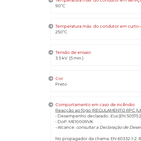
Temperatura máx. do condutor em servi
90ºC
Temperatura máx. do condutor em curto-cir
250ºC
Tensão de ensaio:
3.5 kV. (5 min.)
Cor:
Preto
Comportamento em caso de incêndio:
Reacção ao fogo (REGULAMENTO RPC (UE) 
• Desempenho declarado:
Eca
(EN 50575:2
• DoP: ME1000RVK
•
Alcance:
consultar a Declaração de Des
No propagador da chama
:
EN 60332-1-2; 