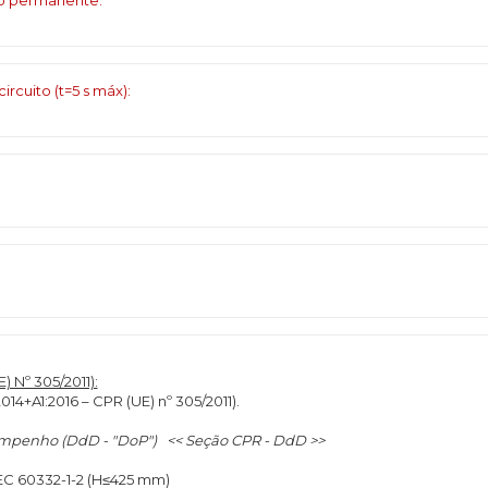
ço permanente:
cuito (t=5 s máx):
Nº 305/2011):
014+A1:2016 – CPR (UE) nº 305/2011).
empenho (DdD - "DoP") << Seção CPR - DdD >>
IEC 60332-1-2 (H≤425 mm)