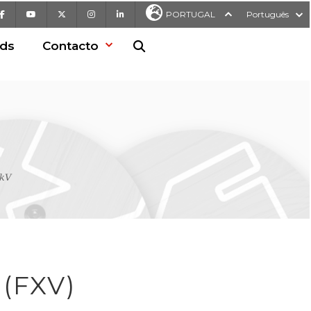
Facebook
Youtube
X
Instagram
LinkedIn
PORTUGAL
Português
ds
Contacto
Pesquisa no Web site
kV
(FXV)