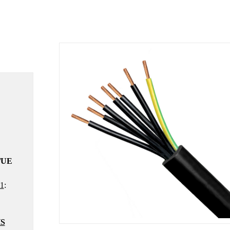
/UE
1
:
S