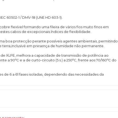
EC 60502-1 / DMV-18 (UNE HD 603-1).
cobre flexível formando uma fileira de vários fios muito finos em
es cabos de excepcionais índices de flexibilidade.
ma boa protecção perante possíveis agentes ambientais, permitindo
 de terra,inclusivé em presença de humidade não permanente.
o de XLPE, melhora a capacidade de transmissão de potência ao
o
o
o
ente a 90
C e a de curto-circuito (5 s.) a 250
C, frente aos 70/160
C do
 de 6 a 61 fases isoladas, dependendo das necessidades da