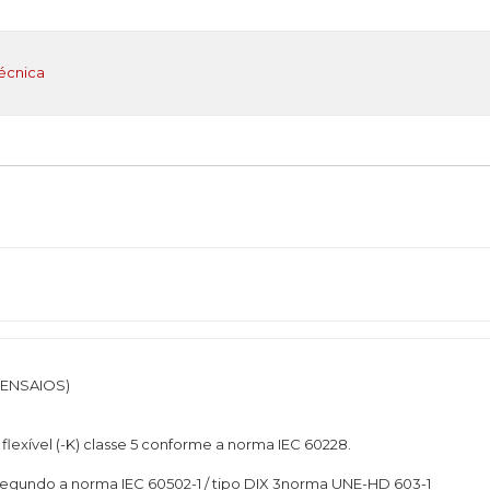
écnica
 ENSAIOS)
flexível (-K) classe 5 conforme a norma IEC 60228.
) segundo a norma IEC 60502-1 / tipo DIX 3norma UNE-HD 603-1