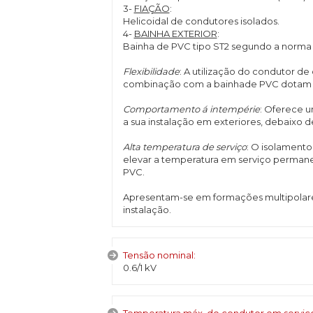
3-
FIAÇÃO
:
Helicoidal de condutores isolados.
4-
BAINHA EXTERIOR
:
Bainha de PVC tipo ST2 segundo a norma I
Flexibilidade
: A utilização do condutor de 
combinação com a bainhade PVC dotam est
Comportamento á intempérie
: Oferece u
a sua instalação em exteriores, debaixo
Alta temperatura de serviço
: O isolament
elevar a temperatura em serviço perman
PVC.
Apresentam-se em formações multipolares
instalação.
Tensão nominal:
0.6/1 kV