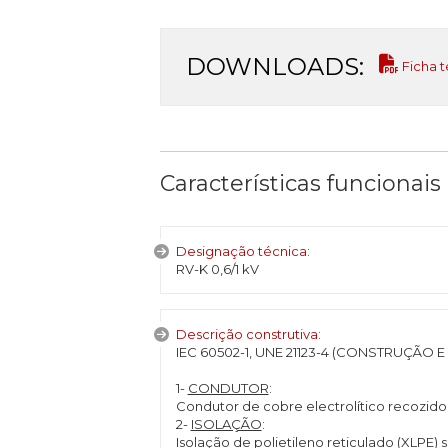
DOWNLOADS:
Ficha t
Características funcionais
Designação técnica:
RV-K 0,6/1 kV
Descrição construtiva:
IEC 60502-1, UNE 21123-4 (CONSTRUÇÃO E
1-
CONDUTOR
:
Condutor de cobre electrolítico recozido 
2-
ISOLAÇÃO
:
Isolação de polietileno reticulado (XLPE