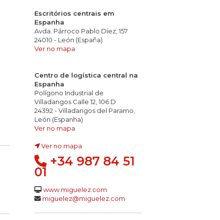
Escritórios centrais em
Espanha
Avda. Párroco Pablo Díez, 157
24010 - León (España)
Ver no mapa
Centro de logística central na
Espanha
Polígono Industrial de
Villadangos Calle 12, 106 D
24392 - Villadangos del Paramo,
León (Espanha)
Ver no mapa
Ver no mapa
+34 987 84 51
01
www.miguelez.com
miguelez@miguelez.com