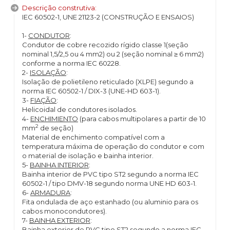
Descrição construtiva:
IEC 60502-1, UNE 21123-2 (CONSTRUÇÃO E ENSAIOS)
1-
CONDUTOR
:
Condutor de cobre recozido rígido classe 1(seção
nominal 1,5/2,5 ou 4 mm2) ou 2 (seção nominal ≥ 6 mm2)
conforme a norma IEC 60228.
2-
ISOLAÇÃO
:
Isolação de polietileno reticulado (XLPE) segundo a
norma IEC 60502-1 / DIX-3 (UNE-HD 603-1).
3-
FIAÇÃO
:
Helicoidal de condutores isolados.
4-
ENCHIMIENTO
(para cabos multipolares a partir de 10
2
mm
de seção)
Material de enchimento compatível com a
temperatura máxima de operação do condutor e com
o material de isolação e bainha interior.
5-
BAINHA INTERIOR
:
Bainha interior de PVC tipo ST2 segundo a norma IEC
60502-1 / tipo DMV-18 segundo norma UNE HD 603-1.
6-
ARMADURA
:
Fita ondulada de aço estanhado (ou aluminio para os
cabos monocondutores).
7-
BAINHA EXTERIOR
:
Bainha exterior de PVC tipo ST2 segundo a norma IEC