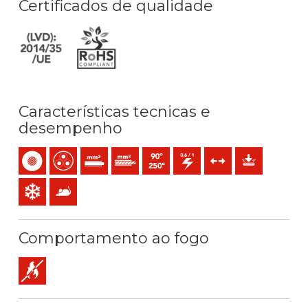
Certificados de qualidade
Características tecnicas e
desempenho
Monocondutor
Multicondutor
Condutor rígido maciço (classe 1) mm2
Condutor rígido cableado (classe 2) mm2
Temperatura máx. serviço: 90ºC / 250
0,6/1 (1,2) kV C.A
Esforços de tração
Proteção mecâ
Resistência ao frio
Anti-roedores
Comportamento ao fogo
Não propagador da chama