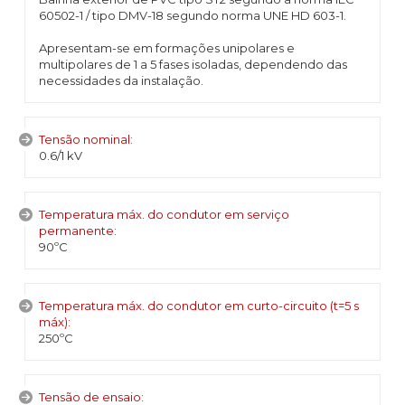
60502-1 / tipo DMV-18 segundo norma UNE HD 603-1.
Apresentam-se em formações unipolares e
multipolares de 1 a 5 fases isoladas, dependendo das
necessidades da instalação.
Tensão nominal:
0.6/1 kV
Temperatura máx. do condutor em serviço
permanente:
90ºC
Temperatura máx. do condutor em curto-circuito (t=5 s
máx):
250ºC
Tensão de ensaio: