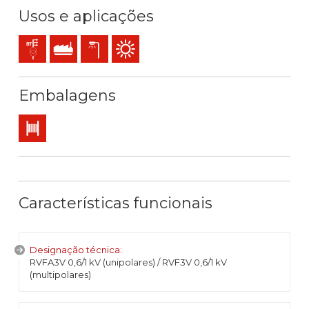
Usos e aplicações
Redes de distribuição
Uso industrial
Iluminação pública
Utilização exterior
Embalagens
Bobina
Características funcionais
Designação técnica:
RVFA3V 0,6/1 kV (unipolares) / RVF3V 0,6/1 kV
(multipolares)