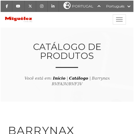
Facebook
Youtube
X
Instagram
LinkedIn
PORTUGAL
Português
Mostrar
Miguélez Cabos
CATÁLOGO DE
PRODUTOS
ISAR
Você está em:
Início
|
Catálogo
| Barrynax
RVFA3V/RVF3V
ltar ao buscador de produto
BARRYNAX