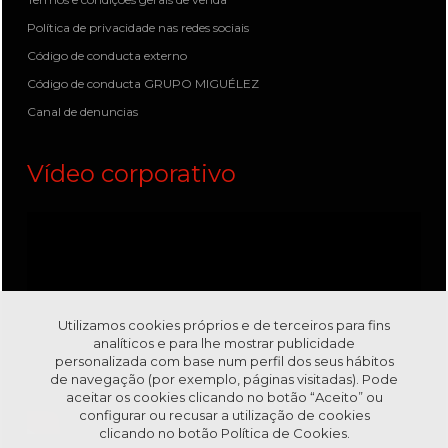
Política de privacidade nas redes sociais
Código de conducta externo
Código de conducta GRUPO MIGUÉLEZ
Canal de denuncias
Vídeo corporativo
Utilizamos cookies próprios e de terceiros para fins
analíticos e para lhe mostrar publicidade
personalizada com base num perfil dos seus hábitos
de navegação (por exemplo, páginas visitadas). Pode
aceitar os cookies clicando no botão “Aceito” ou
configurar ou recusar a utilização de cookies
clicando no botão
Política de Cookies.