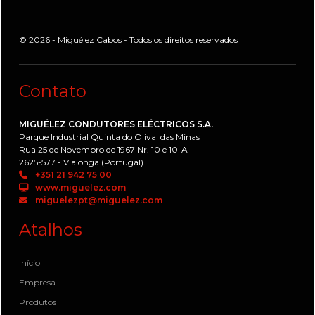
© 2026 - Miguélez Cabos - Todos os direitos reservados
Contato
MIGUÉLEZ CONDUTORES ELÉCTRICOS S.A.
Parque Industrial Quinta do Olival das Minas
Rua 25 de Novembro de 1967 Nr. 10 e 10-A
2625-577 - Vialonga (Portugal)
+351 21 942 75 00
www.miguelez.com
miguelezpt@miguelez.com
Atalhos
Início
Empresa
Produtos