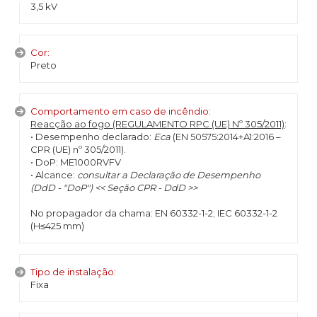
3,5 kV
Cor:
Preto
Comportamento em caso de incêndio:
Reacção ao fogo (REGULAMENTO RPC (UE) Nº 305/2011)
:
• Desempenho declarado:
Eca
(EN 50575:2014+A1:2016 –
CPR (UE) nº 305/2011).
• DoP: ME1000RVFV
• Alcance:
consultar a Declaração de Desempenho
(DdD - "DoP") << Seção CPR - DdD >>
No propagador da chama: EN 60332-1-2; IEC 60332-1-2
(H≤425 mm)
Tipo de instalação:
Fixa