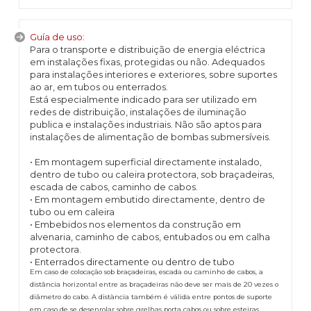
Guía de uso:
Para o transporte e distribuição de energia eléctrica
em instalações fixas, protegidas ou não. Adequados
para instalações interiores e exteriores, sobre suportes
ao ar, em tubos ou enterrados.
Está especialmente indicado para ser utilizado em
redes de distribuição, instalações de iluminação
publica e instalações industriais. Não são aptos para
instalações de alimentação de bombas submersíveis.
• Em montagem superficial directamente instalado,
dentro de tubo ou caleira protectora, sob braçadeiras,
escada de cabos, caminho de cabos.
• Em montagem embutido directamente, dentro de
tubo ou em caleira
• Embebidos nos elementos da construção em
alvenaria, caminho de cabos, entubados ou em calha
protectora.
• Enterrados directamente ou dentro de tubo
Em caso de colocação sob braçadeiras, escada ou caminho de cabos, a
distância horizontal entre as braçadeiras não deve ser mais de 20 vezes o
diâmetro do cabo. A distància também é válida entre pontos de suporte
em caso de se desenrolar sobre grelhas porta cabos ou sobre esteiras.