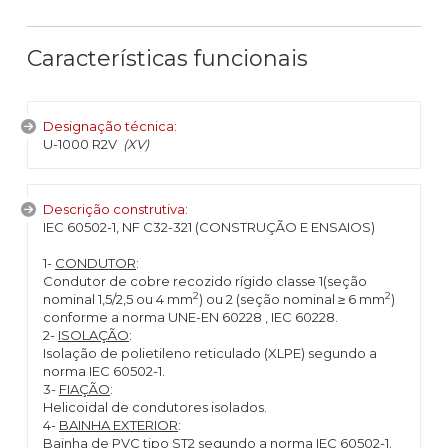
Características funcionais
Designação técnica:
U-1000 R2V
(XV)
Descrição construtiva:
IEC 60502-1, NF C32-321 (CONSTRUÇÃO E ENSAIOS)
1-
CONDUTOR
:
Condutor de cobre recozido rígido classe 1(seção
2
2
nominal 1,5/2,5 ou 4 mm
) ou 2 (seção nominal ≥ 6 mm
)
conforme a norma UNE-EN 60228 , IEC 60228.
2-
ISOLAÇÃO
:
Isolação de polietileno reticulado (XLPE) segundo a
norma IEC 60502-1.
3-
FIAÇÃO
:
Helicoidal de condutores isolados.
4-
BAINHA EXTERIOR
:
Bainha de PVC tipo ST2 segundo a norma IEC 60502-1.