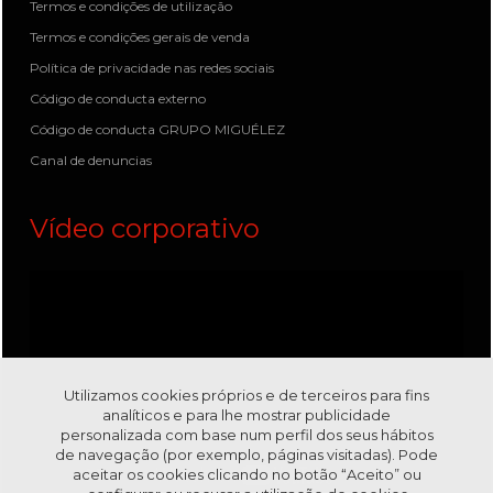
Termos e condições de utilização
Termos e condições gerais de venda
Política de privacidade nas redes sociais
Código de conducta externo
Código de conducta GRUPO MIGUÉLEZ
Canal de denuncias
Vídeo corporativo
Utilizamos cookies próprios e de terceiros para fins
analíticos e para lhe mostrar publicidade
personalizada com base num perfil dos seus hábitos
de navegação (por exemplo, páginas visitadas). Pode
aceitar os cookies clicando no botão “Aceito” ou