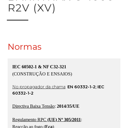
R2V (XV)
Normas
IEC 60502-1 & NF C32-321
(CONSTRUÇÃO E ENSAIOS)
No propagador da chama
:
EN 60332-1-2; IEC
60332-1-2
Directiva Baixa Tensão
:
2014/35/UE
Regulamento RPC
(UE) Nº 305/2011
:
Reacção ao fogo (
Eca
)