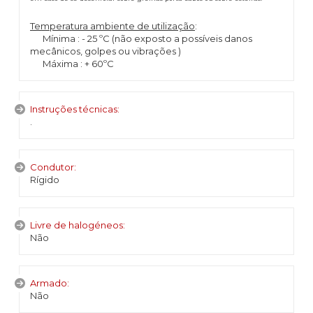
Temperatura ambiente de utilização
:
Mínima : - 25 ºC (não exposto a possíveis danos
mecânicos, golpes ou vibrações )
Máxima : + 60ºC
Instruções técnicas:
.
Condutor:
Rígido
Livre de halogéneos:
Não
Armado:
Não