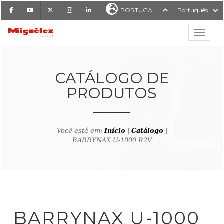
Facebook
Youtube
X
Instagram
LinkedIn
PORTUGAL
Português
Mostrar
Miguélez Cabos
CATÁLOGO DE
PRODUTOS
ISAR
Você está em:
Início
|
Catálogo
|
BARRYNAX U-1000 R2V
ltar ao buscador de produto
BARRYNAX U-1000