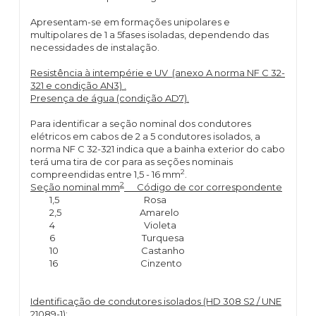
Apresentam-se em formações unipolares e
multipolares de 1 a 5fases isoladas, dependendo das
necessidades de instalação.
Resistência à intempérie e UV (anexo A norma NF C 32-
321 e condição AN3) .
Presença de água (condição AD7).
Para identificar a seção nominal dos condutores
elétricos em cabos de 2 a 5 condutores isolados, a
norma NF C 32-321 indica que a bainha exterior do cabo
terá uma tira de cor para as seções nominais
2
compreendidas entre 1,5 - 16 mm
.
2
Seção nominal mm
Código de cor correspondente
1,5 Rosa
2,5 Amarelo
4 Violeta
6 Turquesa
10 Castanho
16 Cinzento
Identificação de condutores isolados (HD 308 S2 / UNE
21089-1)
: