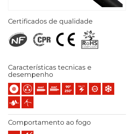
Certificados de qualidade
Características tecnicas e
desempenho
Monocondutor
Multicondutor
Condutor rígido maciço (classe 1) mm2
Condutor rígido cableado (classe 2) mm2
Temperatura máx. serviço: 90ºC / 250
0,6/1 (1,2) kV C.A
Resistência aos raios U
Resistência ao fr
Presença de água
Fácil descascado
Comportamento ao fogo
Eca (reacção ao fogo)
Não propagador da chama