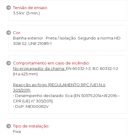
Tensão de ensaio:
3.5 kV. (5 min.)
Cor:
Bainha exterior : Preta / Isolação: Segundo a norma HD
308 S2, UNE 21089-1
Comportamento em caso de incêndio:
No propagador da chama:
EN 60332-1-2; IEC 60332-1-2
(H ≤ 425 mm)
Reacção ao fogo (REGULAMENTO RPC (UE) N.o
305/2011):
• Desempenho declarado: Eca (EN 50575:2014+A1:2016 –
CPR (UE) nº 305/2011).
• DoP: ME1000R2V
Tipo de instalação:
Fixa