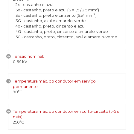
2x - castanho e azul
2
3x - castanho, preto e azul (S = 1,5 / 2,5 mm
)
2
3x - castanho, preto e cinzento (S≥4 mm
)
3G - castanho, azul e amarelo-verde
4x - castanho, preto, cinzento e azul
4G - castanho, preto, cinzento e amarelo-verde
5G - castanho, preto, cinzento, azul e amarelo-verde
Tensão nominal:
0.6/1 kV
Temperatura máx. do condutor em serviço
permanente:
90ºC
Temperatura máx. do condutor em curto-circuito (t=5 s
máx):
250ºC