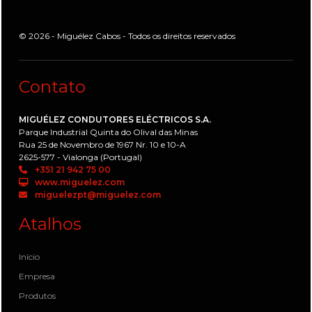
© 2026 - Miguélez Cabos - Todos os direitos reservados
Contato
MIGUÉLEZ CONDUTORES ELÉCTRICOS S.A.
Parque Industrial Quinta do Olival das Minas
Rua 25 de Novembro de 1967 Nr. 10 e 10-A
2625-577 - Vialonga (Portugal)
+351 21 942 75 00
www.miguelez.com
miguelezpt@miguelez.com
Atalhos
Início
Empresa
Produtos