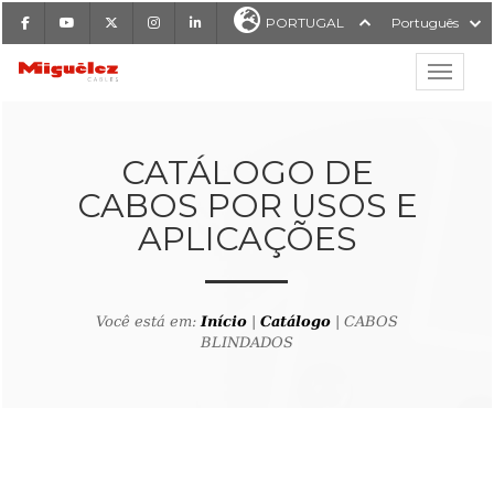
Facebook
Youtube
X
Instagram
LinkedIn
PORTUGAL
Português
Mostrar
Miguélez Cabos
CATÁLOGO DE
CABOS POR USOS E
APLICAÇÕES
ISAR
Você está em:
Início
|
Catálogo
| CABOS
BLINDADOS