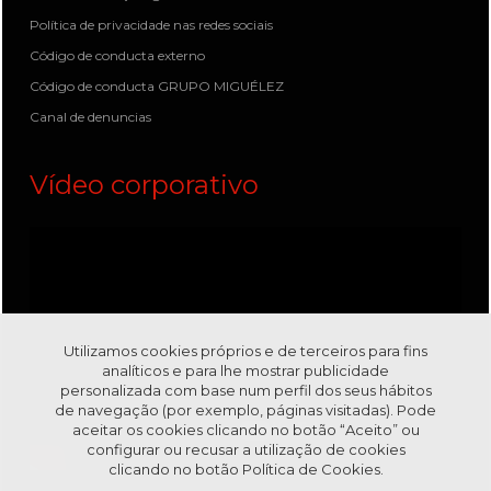
Política de privacidade nas redes sociais
Código de conducta externo
Código de conducta GRUPO MIGUÉLEZ
Canal de denuncias
Vídeo corporativo
Utilizamos cookies próprios e de terceiros para fins
analíticos e para lhe mostrar publicidade
personalizada com base num perfil dos seus hábitos
de navegação (por exemplo, páginas visitadas). Pode
aceitar os cookies clicando no botão “Aceito” ou
configurar ou recusar a utilização de cookies
clicando no botão
Política de Cookies.