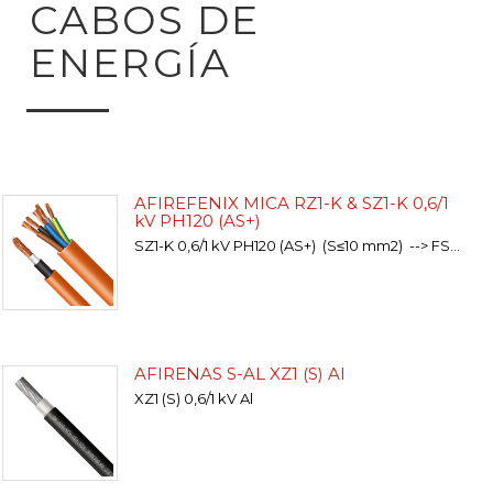
CABOS DE
ENERGÍA
AFIREFENIX MICA RZ1-K & SZ1-K 0,6/1
kV PH120 (AS+)
SZ1-K 0,6/1 kV PH120 (AS+) (S≤10 mm2) --> FSZ1 (frs, zh)MICA RZ1-K 0,6/1 kV PH120 (AS+) (S≥16...
AFIRENAS S-AL XZ1 (S) Al
XZ1 (S) 0,6/1 kV Al