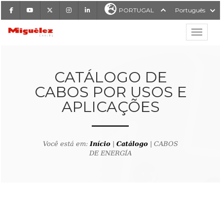
Facebook
Youtube
X
Instagram
LinkedIn
PORTUGAL
Português
Mostrar
Miguélez Cabos
CATÁLOGO DE
CABOS POR USOS E
APLICAÇÕES
ISAR
Você está em:
Início
|
Catálogo
| CABOS
DE ENERGÍA