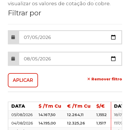
visualizar os valores de cotação do cobre.
Filtrar por
Remover filtro
DATA
$ /Tm Cu
€ /Tm Cu
$/€
DATA
05/08/2026
14.167,50
12.264,11
1,1552
18/07/20
04/08/2026
14.195,00
12.325,26
1,1517
17/07/20