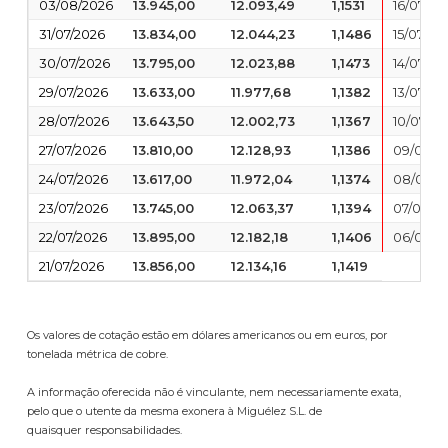
03/08/2026
13.945,00
12.093,49
1,1531
16/07/20
31/07/2026
13.834,00
12.044,23
1,1486
15/07/20
30/07/2026
13.795,00
12.023,88
1,1473
14/07/20
29/07/2026
13.633,00
11.977,68
1,1382
13/07/20
28/07/2026
13.643,50
12.002,73
1,1367
10/07/20
27/07/2026
13.810,00
12.128,93
1,1386
09/07/2
24/07/2026
13.617,00
11.972,04
1,1374
08/07/2
23/07/2026
13.745,00
12.063,37
1,1394
07/07/2
22/07/2026
13.895,00
12.182,18
1,1406
06/07/2
21/07/2026
13.856,00
12.134,16
1,1419
Os valores de cotação estão em dólares americanos ou em euros, por
tonelada métrica de cobre.
A informação oferecida não é vinculante, nem necessariamente exata,
pelo que o utente da mesma exonera à Miguélez S.L. de
quaisquer responsabilidades.