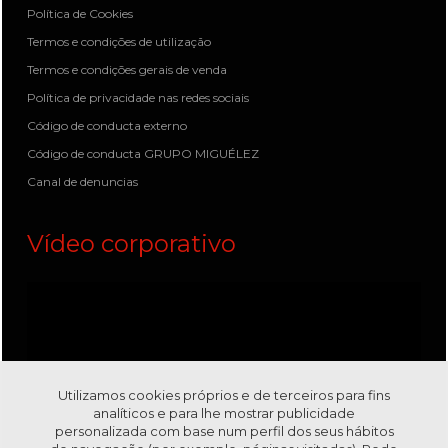
Política de Cookies
Termos e condições de utilização
Termos e condições gerais de venda
Política de privacidade nas redes sociais
Código de conducta externo
Código de conducta GRUPO MIGUÉLEZ
Canal de denuncias
Vídeo corporativo
Utilizamos cookies próprios e de terceiros para fins
analíticos e para lhe mostrar publicidade
personalizada com base num perfil dos seus hábitos