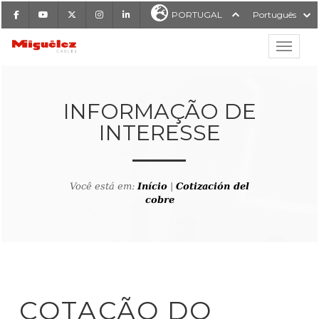
Facebook
Youtube
X
Instagram
LinkedIn
PORTUGAL
Português
Mostrar
Miguélez Cabos
INFORMAÇÃO DE
INTERESSE
ISAR
Você está em:
Início
|
Cotización del
cobre
COTAÇÃO DO