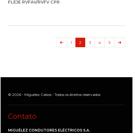
FLEJE RVFAV/RVFV CPR
.
Anterior
Próxi
1
2
3
4
5
© 2026 - Miguélez Cabos - Todos os direitos reservados
Contato
MIGUÉLEZ CONDUTORES ELÉCTRICOS S.A.