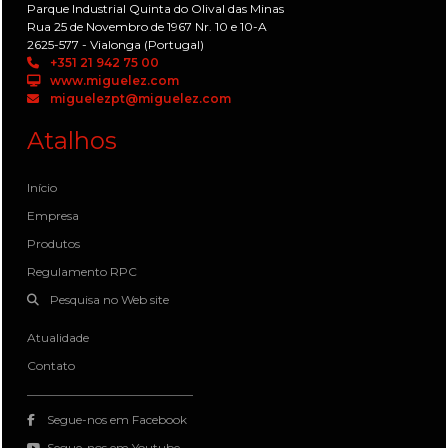
Parque Industrial Quinta do Olival das Minas
Rua 25 de Novembro de 1967 Nr. 10 e 10-A
2625-577 - Vialonga (Portugal)
+351 21 942 75 00
www.miguelez.com
miguelezpt@miguelez.com
Atalhos
Início
Empresa
Produtos
Regulamento RPC
Pesquisa no Web site
Atualidade
Contato
Segue-nos em Facebook
Segue-nos em Youtube