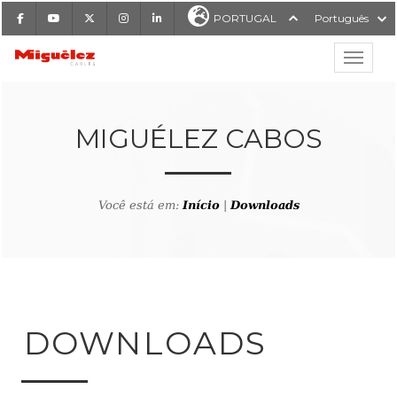
Facebook
Youtube
X
Instagram
LinkedIn
PORTUGAL
Português
Mostrar
Miguélez Cabos
MIGUÉLEZ CABOS
Você está em:
Início
|
Downloads
ISAR
DOWNLOADS