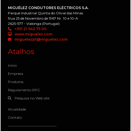
MIGUÉLEZ CONDUTORES ELÉCTRICOS S.A.
Parque Industrial Quinta do Olival das Minas
Rua 25 de Novembro de 1967 Nr. 10 e 10-A
2625-577 - Vialonga (Portugal)
+351 21 942 75 00
www.miguelez.com
miguelezpt@miguelez.com
Atalhos
Início
Empresa
Produtos
Regulamento RPC
Pesquisa no Web site
Atualidade
Contato