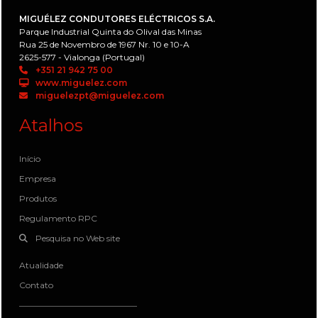
MIGUÉLEZ CONDUTORES ELÉCTRICOS S.A.
Parque Industrial Quinta do Olival das Minas
Rua 25 de Novembro de 1967 Nr. 10 e 10-A
2625-577 - Vialonga (Portugal)
+351 21 942 75 00
www.miguelez.com
miguelezpt@miguelez.com
Atalhos
Início
Empresa
Produtos
Regulamento RPC
Pesquisa no Web site
Atualidade
Contato