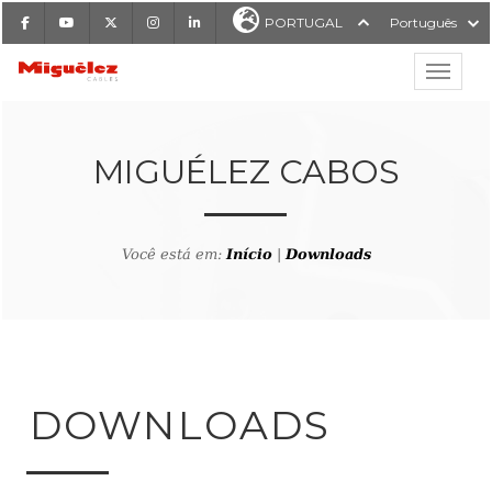
Facebook
Youtube
X
Instagram
LinkedIn
PORTUGAL
Português
Mostrar
Miguélez Cabos
MIGUÉLEZ CABOS
Você está em:
Início
|
Downloads
ISAR
DOWNLOADS