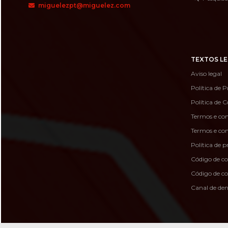
miguelezpt@miguelez.com
TEXTOS LE
Aviso legal
Política de P
Política de C
Termos e con
Termos e con
Política de p
Código de c
Código de 
Canal de de