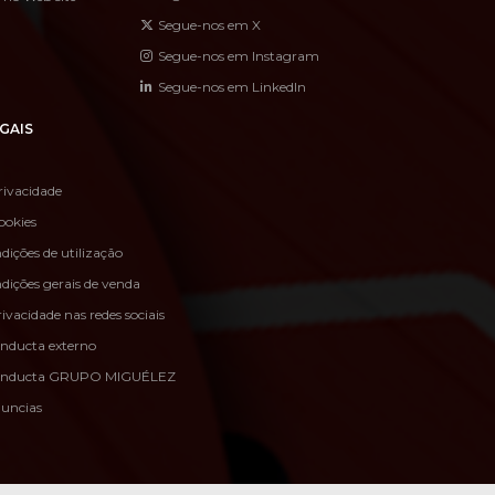
Segue-nos em X
Segue-nos em Instagram
Segue-nos em LinkedIn
GAIS
rivacidade
ookies
dições de utilização
dições gerais de venda
rivacidade nas redes sociais
onducta externo
conducta GRUPO MIGUÉLEZ
nuncias