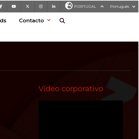
Facebook
Youtube
X
Instagram
LinkedIn
PORTUGAL
Português
ds
Contacto
Pesquisa no Web site
Vídeo corporativo