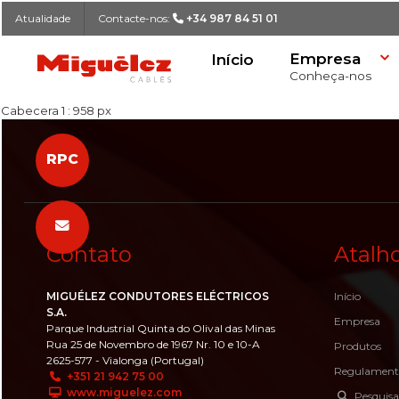
Atualidade
Contacte-nos:
+34 987 84 51 01
Empresa
Início
Miguélez Cabos
Conheça-nos
Cabecera 1 : 958 px
Nossa história
Buscador de Cabos
Declaração de Desempenho (DdD
Formulário de contacto
RPC
Logística
Lista de Cabos
Publicações RCP
Sede Central
Qualidade
Delegações
PESQUISAR
RSC
Ofertas de emprego
Contato
Atalh
Casos de sucesso
MIGUÉLEZ CONDUTORES ELÉCTRICOS
Início
Atualidade
S.A.
Empresa
Parque Industrial Quinta do Olival das Minas
Rua 25 de Novembro de 1967 Nr. 10 e 10-A
Produtos
2625-577 - Vialonga (Portugal)
Regulament
+351 21 942 75 00
www.miguelez.com
Pesquisa