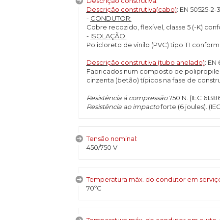
Descrição construtiva:
Descrição construtiva(cabo)
: EN 50525-2-3
-
CONDUTOR:
Cobre recozido, flexível, classe 5 (-K) co
-
ISOLAÇÃO:
Policloreto de vinilo (PVC) tipo T1 confo
Descrição construtiva (tubo anelado)
: EN 
Fabricados num composto de polipropileno 
cinzenta (betão) típicos na fase de const
Resistência á compressão
750 N. (IEC 61386
Resistência ao impacto
forte (6 joules). (IE
Tensão nominal:
450/750 V
Temperatura máx. do condutor em servi
70ºC