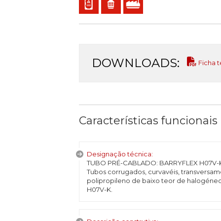
DOWNLOADS:
Ficha t
Características funcionais
Designação técnica:
TUBO PRÉ-CABLADO: BARRYFLEX H07V-K (c
Tubos corrugados, curvavéis, transversam
polipropileno de baixo teor de halogé
H07V-K.