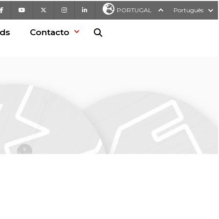
Facebook
Youtube
X
Instagram
LinkedIn
PORTUGAL
Português
ds
Contacto
Pesquisa no Web site