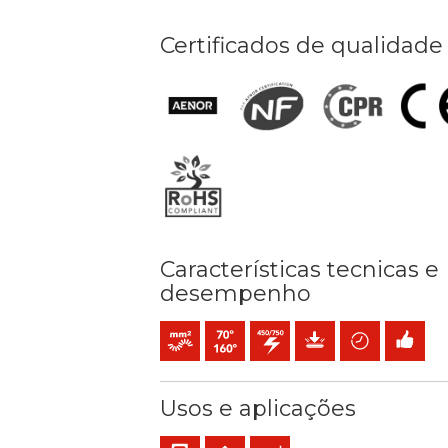
Certificados de qualidade
Características tecnicas e
desempenho
Condutor flexível cableado (classe 5) mm2
Temperatura máx. serviço: 70ºC / 160º
450 / 750 V C.A.
Proteção mecânica
Poupança de t
Fácil inst
Usos e aplicações
Cablagem interna de equipamentos e painé
Residencial
Uso industrial