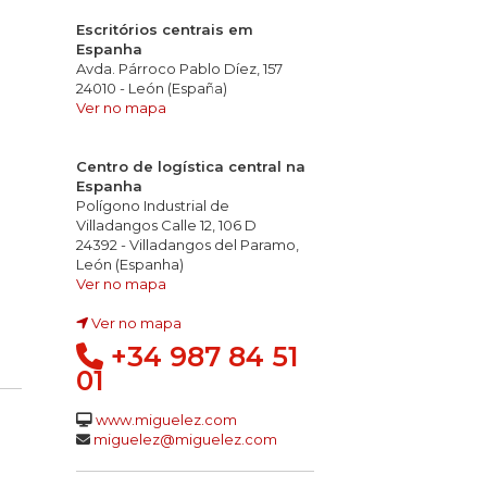
Escritórios centrais em
Espanha
Avda. Párroco Pablo Díez, 157
24010 - León (España)
Ver no mapa
Centro de logística central na
Espanha
Polígono Industrial de
Villadangos Calle 12, 106 D
24392 - Villadangos del Paramo,
León (Espanha)
Ver no mapa
Ver no mapa
+34 987 84 51
01
www.miguelez.com
miguelez@miguelez.com