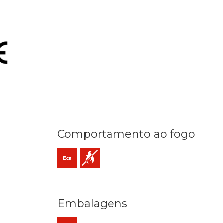
Comportamento ao fogo
Eca (reacção ao fogo)
Não propagador da chama
C
empo
alação
Embalagens
is
Rolo