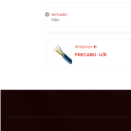
Armado:
Não
Anterior
PRECABO -U/R