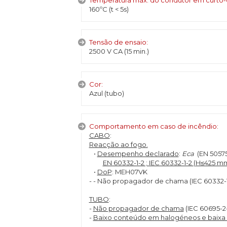
Temperatura máx. do condutor em curto-cir
160ºC (t < 5s)
Tensão de ensaio:
2500 V CA (15 min.)
Cor:
Azul (tubo)
Comportamento em caso de incêndio:
CABO
:
Reacção ao fogo.
•
Desempenho declarado
:
Eca
(EN 50575
EN 60332-1-2 ; IEC 60332-1-2 (H≤425 m
•
DoP
: MEH07VK
- - Não propagador de chama (IEC 60332-1
TUBO
:
-
Não propagador de chama
(IEC 60695-2-
-
Baixo conteúdo em halogéneos e baixa e