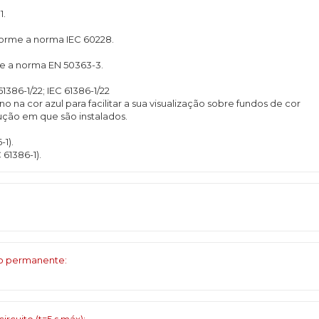
1.
nforme a norma IEC 60228.
rme a norma EN 50363-3.
61386-1/22; IEC 61386-1/22
na cor azul para facilitar a sua visualização sobre fundos de cor
rução em que são instalados.
-1).
C 61386-1).
ço permanente: