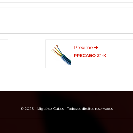
Próximo
PRECABO Z1-K
© 2026 - Miguélez Cabos - Todos os direitos reservados