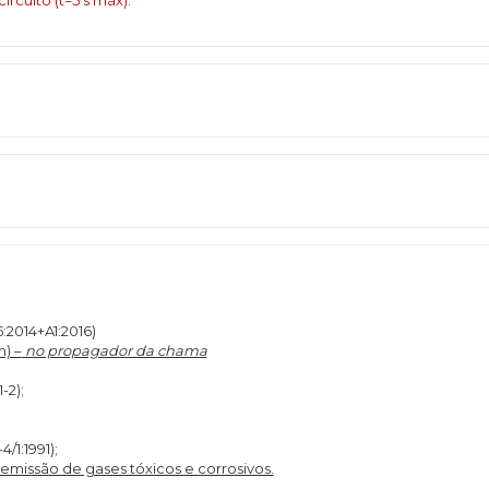
cuito (t=5 s máx):
:2014+A1:2016)
m) –
no propagador da chama
-2);
4/1:1991);
missão de gases tóxicos e corrosivos.