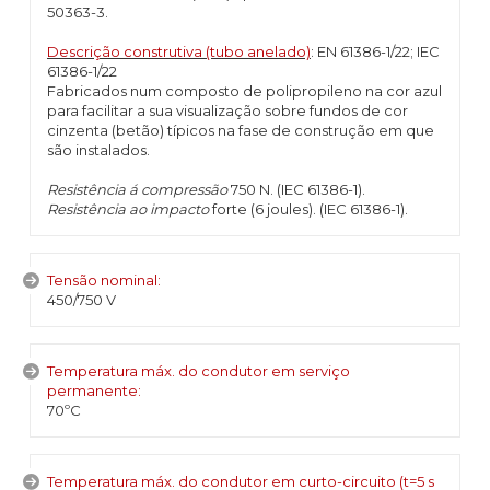
50363-3.
Descrição construtiva (tubo anelado)
: EN 61386-1/22; IEC
61386-1/22
Fabricados num composto de polipropileno na cor azul
para facilitar a sua visualização sobre fundos de cor
cinzenta (betão) típicos na fase de construção em que
são instalados.
Resistência á compressão
750 N. (IEC 61386-1).
Resistência ao impacto
forte (6 joules). (IEC 61386-1).
Tensão nominal:
450/750 V
Temperatura máx. do condutor em serviço
permanente:
70ºC
Temperatura máx. do condutor em curto-circuito (t=5 s