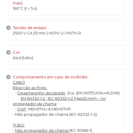
máx):
160ºC (t < 5 s)
Tensão de ensaio:
2500 V CA (15 min.) H07V-U / H07V-R.
Cor:
Azul (tubo)
Comportamento em caso de incêndio:
CABO
:
Reacção ao fogo.
•
Desempenho declarado
:
Eca
(EN 50575:2014+A1:2016)
EN 60332-1-2 ; IEC 60332-1-2 (H≤425 mm) –
no
propagador da chama
•
DoP
: MEH07VU & MEH07VR
- Não propagador de chama (IEC 60332-1-2).
TUBO
:
-
Não propagador da chama
(IEC 61386-1).