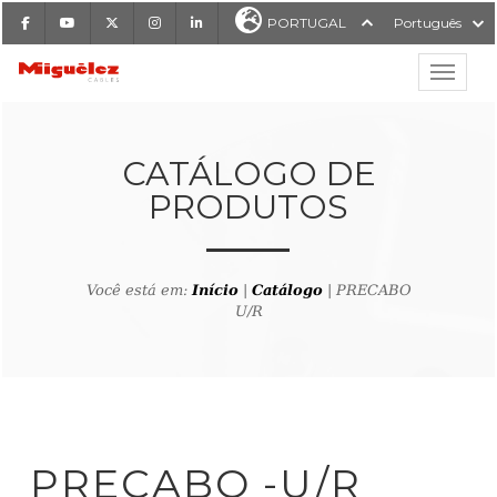
Facebook
Youtube
X
Instagram
LinkedIn
PORTUGAL
Português
Mostrar
Miguélez Cabos
CATÁLOGO DE
PRODUTOS
ISAR
Você está em:
Início
|
Catálogo
| PRECABO
U/R
ltar ao buscador de produto
PRECABO -U/R