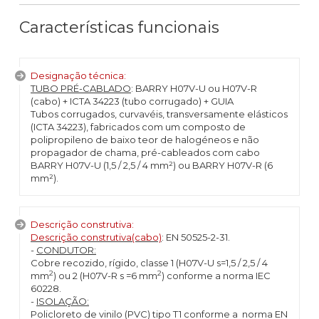
Características funcionais
Designação técnica:
TUBO PRÉ-CABLADO
: BARRY H07V-U ou H07V-R
(cabo) + ICTA 34223 (tubo corrugado) + GUIA
Tubos corrugados, curvavéis, transversamente elásticos
(ICTA 34223), fabricados com um composto de
polipropileno de baixo teor de halogéneos e não
propagador de chama, pré-cableados com cabo
BARRY H07V-U (1,5 / 2,5 / 4 mm²) ou BARRY H07V-R (6
mm²).
Descrição construtiva:
Descrição construtiva(cabo)
: EN 50525-2-31.
-
CONDUTOR:
Cobre recozido, rígido, classe 1 (H07V-U s=1,5 / 2,5 / 4
2
2
mm
) ou 2 (H07V-R s =6 mm
) conforme a norma IEC
60228.
-
ISOLAÇÃO:
Policloreto de vinilo (PVC) tipo T1 conforme a norma EN