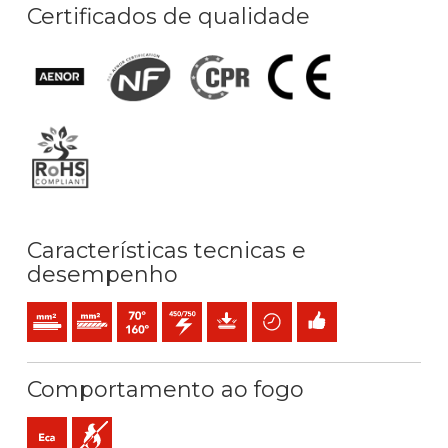
Certificados de qualidade
Características tecnicas e
desempenho
Condutor rígido maciço (classe 1) mm2
Condutor rígido cableado (classe 2) mm2
Temperatura máx. serviço: 70ºC / 160ºC
450 / 750 V C.A.
Proteção mecânica
Poupança de tempo
Fácil instalação
Comportamento ao fogo
Eca (reacção ao fogo)
Não propagador da chama