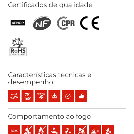
Certificados de qualidade
Características tecnicas e
desempenho
Condutor flexível cableado (classe 5) mm2
Temperatura máx. serviço: 70ºC / 160ºC
450 / 750 V C.A.
Proteção mecânica
Poupança de tempo
Fácil instalação
Comportamento ao fogo
B2ca-s1a,d1,a1 (reacção ao fogo)
Não propagador do incêndio
Não propagador da chama
Baixa emissão de calor
Baixa produção de gotículas incand
Baixa opacidade e produção
Baixa acidez e conduti
Sem halogéneo