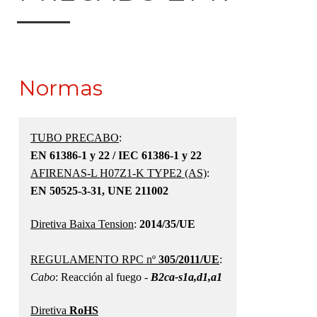
Normas
TUBO PRECABO
:
EN 61386-1 y 22 / IEC 61386-1 y 22
AFIRENAS-L H07Z1-K TYPE2 (AS)
:
EN 50525-3-31, UNE 211002
Diretiva Baixa Tension
:
2014/35/UE
REGULAMENTO RPC nº
305/2011/UE
:
Cabo
: Reacción al fuego -
B2ca-s1a,d1,a1
Diretiva
RoHS