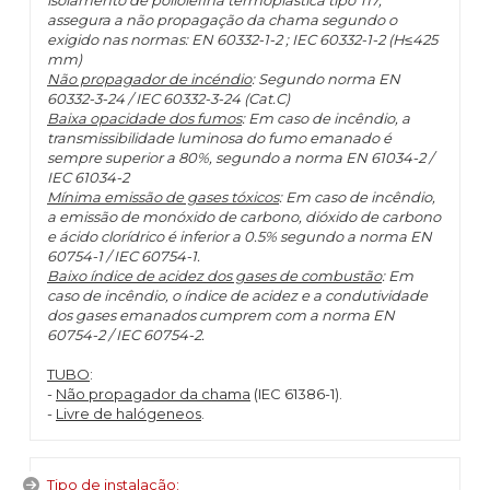
isolamento de poliolefina termoplástica tipo TI7,
assegura a não propagação da chama segundo o
exigido nas normas: EN 60332-1-2 ; IEC 60332-1-2 (H≤425
mm)
Não propagador de incéndio
: Segundo norma EN
60332-3-24 / IEC 60332-3-24 (Cat.C)
Baixa opacidade dos fumos
: Em caso de incêndio, a
transmissibilidade luminosa do fumo emanado é
sempre superior a 80%, segundo a norma EN 61034-2 /
IEC 61034-2
Mínima emissão de gases tóxicos
: Em caso de incêndio,
a emissão de monóxido de carbono, dióxido de carbono
e ácido clorídrico é inferior a 0.5% segundo a norma EN
60754-1 / IEC 60754-1.
Baixo índice de acidez dos gases de combustão
: Em
caso de incêndio, o índice de acidez e a condutividade
dos gases emanados cumprem com a norma EN
60754-2 / IEC 60754-2.
TUBO
:
-
Não propagador da chama
(IEC 61386-1).
-
Livre de halógeneos
.
Tipo de instalação: