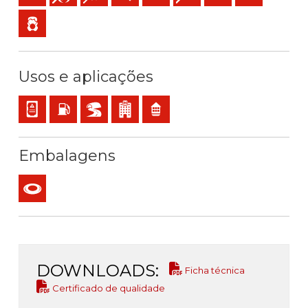
Baixa emissão de gases tóxicos
Usos e aplicações
Cablagem interna de equipamentos e painéis
Instalações com risco de incêndio ou explosão
BD2, BD3, BD4 (arranha-céus, túneis…)
Estabelecimentos recebendo público
Residencial
Embalagens
Rolo
DOWNLOADS:
Ficha técnica
Certificado de qualidade