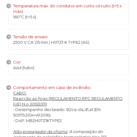
Temperatura máx. do condutor em curto-circuito (t=5 s
máx):
160ºC (t<5 s)
Tensão de ensaio:
2500 V CA. (15 min.) H07Z1-K TYPE2 (AS)
Cor:
Azul (tubo).
Comportamento em caso de incêndio:
CABO:
Reacção ao fogo (REGULAMENTO RPC REGULAMENTO
(UE) N.o 305/2011)
:
• Desempenho declarado: B2ca-s1a,d1,a1 (EN
50575:2014+A1:2016).
• DoP: MB2H07Z1KTYPE2
Não propagador da chama
: A composição do