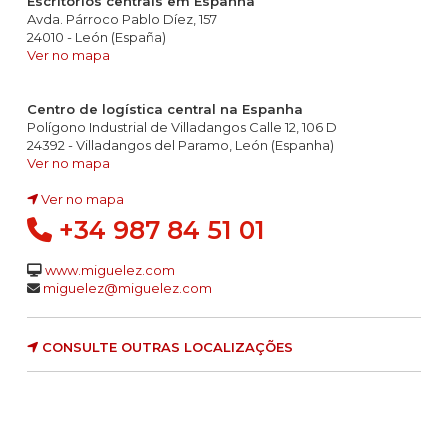
Escritórios centrais em Espanha
Avda. Párroco Pablo Díez, 157
24010 - León (España)
Ver no mapa
Centro de logística central na Espanha
Polígono Industrial de Villadangos Calle 12, 106 D
24392 - Villadangos del Paramo, León (Espanha)
Ver no mapa
Ver no mapa
+34 987 84 51 01
www.miguelez.com
miguelez@miguelez.com
CONSULTE OUTRAS LOCALIZAÇÕES