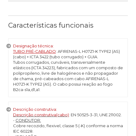
Características funcionais
Designação técnica:
TUBO PRÉ-CABLADO
: AFIRENAS-L H07Z1-K TYPE2 (AS)
(cabo) + ICTA 3422 (tubo corrugado) + GUIA.
Tubos corrugados, curváveis, transversalmente
elásticos (ICTA 34223), fabricados com um composto de
polipropileno, livre de halogéneos e não propagador
de chama, pré-cabeados com cabo AFIRENAS-L
H07Z1-K TYPE2 (AS). O cabo possui reação ao fogo
B2ca-s1a,d1,a1.
Descrição construtiva:
Descrição construtiva(cabo)
: EN 50525-3-31, UNE 211002.
-
CONDUTOR:
Cobre recozido, flexivel, classe 5 (-K) conforme a norma
IEC 60228.