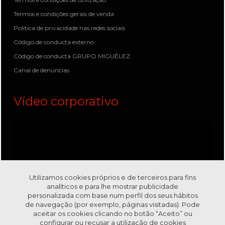
Termos e condições gerais de venda
Política de privacidade nas redes sociais
Código de conducta externo
Código de conducta GRUPO MIGUÉLEZ
Canal de denuncias
Vídeo corporativo
Utilizamos cookies próprios e de terceiros para fins
analíticos e para lhe mostrar publicidade
personalizada com base num perfil dos seus hábitos
de navegação (por exemplo, páginas visitadas). Pode
aceitar os cookies clicando no botão “Aceito” ou
configurar ou recusar a utilização de cookies