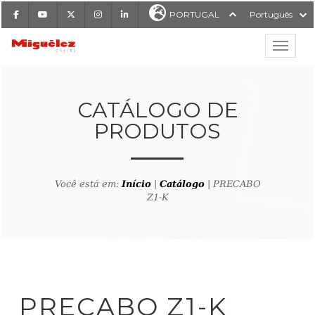
Facebook
Youtube
X
Instagram
LinkedIn
PORTUGAL
Português
Mostrar
Miguélez Cabos
CATÁLOGO DE
PRODUTOS
ISAR
Você está em:
Início
|
Catálogo
| PRECABO
Z1-K
ltar ao buscador de produto
PRECABO Z1-K