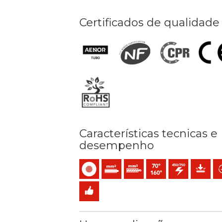
Certificados de qualidade
Características tecnicas e
desempenho
Monocondutor
Condutor rígido maciço (classe 1) mm
Condutor rígido cableado (cla
Temperatura máx. serviç
450 / 750 V C.A.
Proteção
Po
Fácil instalação