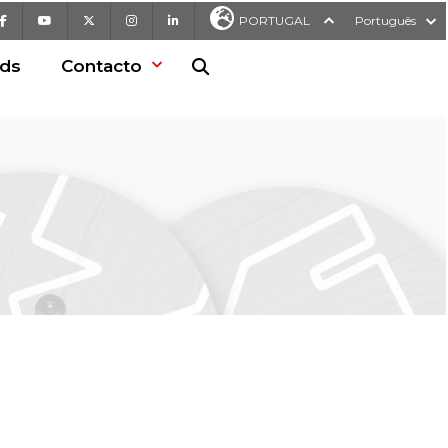
Facebook
Youtube
X
Instagram
LinkedIn
PORTUGAL
Português
ds
Contacto
Pesquisa no Web site