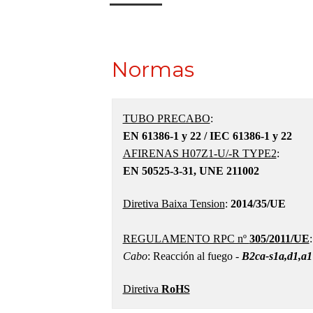
Normas
TUBO PRECABO
:
EN 61386-1 y 22 / IEC 61386-1 y 22
AFIRENAS H07Z1-U/-R TYPE2
:
EN 50525-3-31, UNE 211002
Diretiva Baixa Tension
:
2014/35/UE
REGULAMENTO RPC nº
305/2011/UE
Cabo
: Reacción al fuego -
B2ca-s1a,d1,a1
Diretiva
RoHS