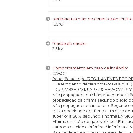
Temperatura máx. do condutor em curto-cir
160ºC
Tensão de ensaio:
2,5 kV
Comportamento em caso de incêndio:
CABO:
Reacção ao fogo (REGULAMENTO RPC REG
• Desempenho declarado: B2ca-s1a,d1,a1 (E
• DoP: MB2H07Z1UTYPE2 & MB2H07Z1RTY
Não propagador da chama: A composição do
propagação da chama segundo o exigido n
Não propagador de incéndio: Segundo nor
Baixa opacidade dos fumos: Em caso de i
superior a 80%, segundo a norma EN 61034
Mínima emissão de gases tóxicos: Em cas
carbono e ácido clorídrico é inferior a 0.
Baixo índice de acidez dos gases de comb