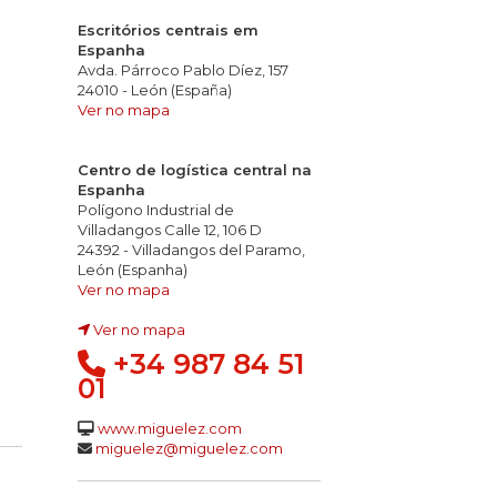
Escritórios centrais em
Espanha
Avda. Párroco Pablo Díez, 157
24010 - León (España)
Ver no mapa
Centro de logística central na
Espanha
Polígono Industrial de
Villadangos Calle 12, 106 D
24392 - Villadangos del Paramo,
León (Espanha)
Ver no mapa
Ver no mapa
culas incandescentes
e e produção de fumo
dez e condutividade dos gases: pH<4,3 2,5 µS/mm
+34 987 84 51
01
www.miguelez.com
miguelez@miguelez.com