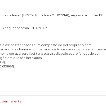
rígido classe 1 (H07Z1-U) ou classe 2 (H07Z1-R), segundo a norma IEC
po TI7 segundonorma EN 50363-7.
e elásticos fabricados num composto de polipropileno com
gador de chama e combaixa emissão de gases tóxicos e corrosivos
na cor azul para facilitar a sua visualização sobre fundos de cor
rução em que são instalados.
-1);
C 61386-1);
ço permanente: