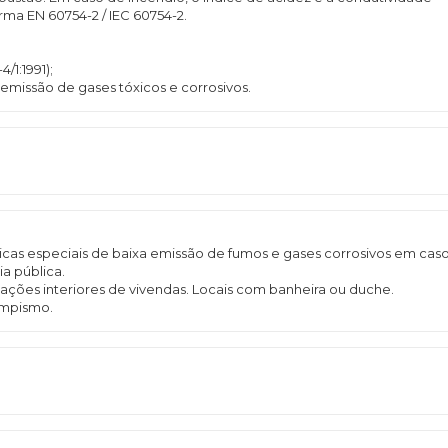
a EN 60754-2 / IEC 60754-2.
1:1991);
missão de gases tóxicos e corrosivos.
icas especiais de baixa emissão de fumos e gases corrosivos em cas
a pública.
talações interiores de vivendas. Locais com banheira ou duche.
ampismo.