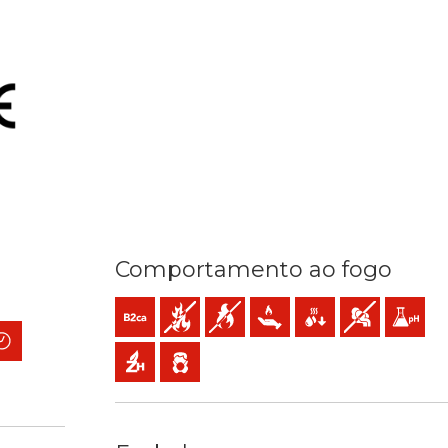
Comportamento ao fogo
B2ca-s1a,d1,a1 (reacção ao fogo)
Não propagador do incêndio
Não propagador da chama
Baixa emissão de calor
Baixa produção de gotí
Baixa opacidad
Baixa aci
2
sse 2) mm2
o: 70ºC / 160ºC
 mecânica
upança de tempo
Sem halogéneos
Baixa emissão de gases tóxicos