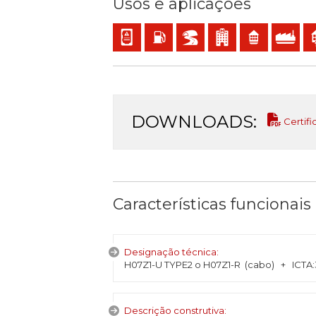
Usos e aplicações
Cablagem interna de equipamentos e painé
Instalações com risco de incêndio ou
BD2, BD3, BD4 (arranha-céus, 
Estabelecimentos rece
Residencial
Uso indust
Uti
DOWNLOADS:
Certifi
Características funcionais
Designação técnica:
H07Z1-U TYPE2 o H07Z1-R (cabo) + ICT
Descrição construtiva: