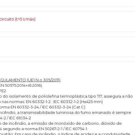
cuito (t=5 s máx):
ULAMENTO (UE) N.o 305/2011):
N 50575:2014+A1:2016).
PE2
 isolamento de poliolefina termoplástica tipo TI7, assegura a não
as normas: EN 60332-1-2 ; IEC 60332-1-2 (H≤425 mm)
ma EN 60332-3-24 / IEC 60332-3-24 (Cat.C)
ncêndio, a transmissibilidade luminosa do fumo emanado é sempre
-2 / IEC 61034-2
o de incêndio, a emissão de monóxido de carbono, dióxido de
5% segundo a norma EN 50267-2-1 / IEC 60754-1.
ustão: Em caso de incêndio, o índice de acidez e a condutividade