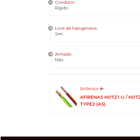
Condutor:
Rígido
Livre de halogéneos:
Sim
Armado:
Não
Anterior
AFIRENAS H07Z1-U / H07
TYPE2 (AS)