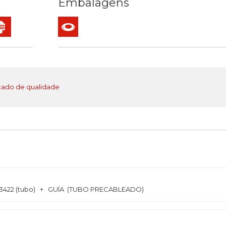
Embalagens
is
 explosão
túneis…)
bendo público
rial
lização interior
Rolo
cado de qualidade
A:3422 (tubo) + GUÍA (TUBO PRECABLEADO)