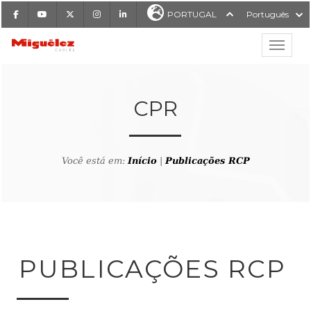
Facebook
Youtube
X
Instagram
LinkedIn
PORTUGAL
Português
Mostrar
Miguélez Cabos
CPR
Você está em:
Início
|
Publicações RCP
ISAR
PUBLICAÇÕES RCP