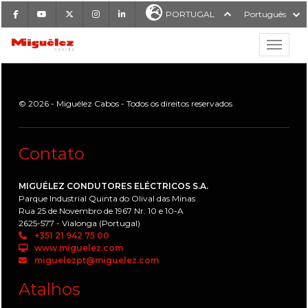
Facebook
Youtube
X
Instagram
LinkedIn
PORTUGAL
Português
Mostrar
Miguélez Cabos
© 2026 - Miguélez Cabos - Todos os direitos reservados
Contato
ISAR
MIGUÉLEZ CONDUTORES ELÉCTRICOS S.A.
Parque Industrial Quinta do Olival das Minas
Rua 25 de Novembro de 1967 Nr. 10 e 10-A
2625-577 - Vialonga (Portugal)
+351 21 942 75 00
www.miguelez.com
miguelezpt@miguelez.com
Atalhos