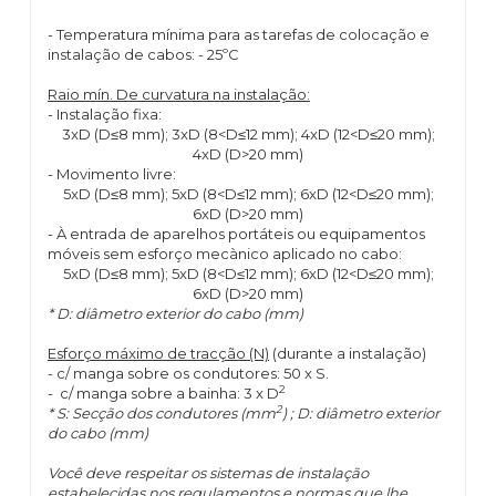
- Temperatura mínima para as tarefas de colocação e
instalação de cabos: - 25ºC
Raio mín. De curvatura na instalação:
- Instalação fixa:
3xD (D≤8 mm); 3xD (8<D≤12 mm); 4xD (12<D≤20 mm);
4xD (D>20 mm)
- Movimento livre:
5xD (D≤8 mm); 5xD (8<D≤12 mm); 6xD (12<D≤20 mm);
6xD (D>20 mm)
- À entrada de aparelhos portáteis ou equipamentos
móveis sem esforço mecànico aplicado no cabo:
5xD (D≤8 mm); 5xD (8<D≤12 mm); 6xD (12<D≤20 mm);
6xD (D>20 mm)
* D: diâmetro exterior do cabo (mm)
Esforço máximo de tracção (N)
(durante a instalação)
- c/ manga sobre os condutores: 50 x S.
2
- c/ manga sobre a bainha: 3 x D
2
* S: Secção dos condutores (mm
) ; D: diâmetro exterior
do cabo (mm)
Você deve respeitar os sistemas de instalação
estabelecidas nos regulamentos e normas que lhe