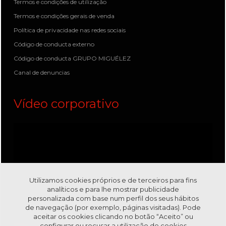
Termos e condições de utilização
Termos e condições gerais de venda
Política de privacidade nas redes sociais
Código de conducta externo
Código de conducta GRUPO MIGUÉLEZ
Canal de denuncias
Vídeo corporativo
Utilizamos cookies próprios e de terceiros para fins
analíticos e para lhe mostrar publicidade
personalizada com base num perfil dos seus hábitos
de navegação (por exemplo, páginas visitadas). Pode
aceitar os cookies clicando no botão “Aceito” ou
configurar ou recusar a utilização de cookies