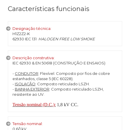
Características funcionais
Designação técnica:
H1Z2Z2-K
62930 IEC 131
HALOGEN FREE LOW SMOKE
Descrição construtiva:
IEC 62930 & EN 50618 (CONSTRUÇÃO E ENSAIOS)
-
CONDUTOR
: Flexível. Composto por fios de cobre
estanhados, classe 5 (IEC 60228).
-
ISOLAÇÃO
: Composto reticulado LSZH.
-
BAINHA EXTERIOR
: Composto reticulado LSZH,
resistente ao UV.
Tensão nominal (D.C.):
1,8 kV CC.
Tensão nominal:
0.6/1 kV