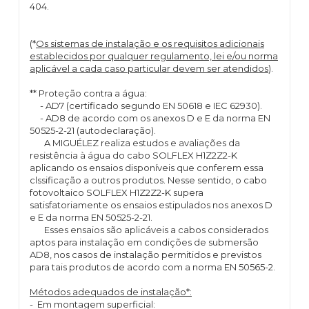
404.
(*
Os sistemas de instalação e os requisitos adicionais
establecidos por qualquer regulamento, lei e/ou norma
aplicável a cada caso particular devem ser atendidos
).
** Proteção contra a água:
- AD7 (certificado segundo EN 50618 e IEC 62930).
- AD8 de acordo com os anexos D e E da norma EN
50525-2-21 (autodeclaração).
A MIGUÉLEZ realiza estudos e avaliações da
resistência à água do cabo SOLFLEX H1Z2Z2-K
aplicando os ensaios disponíveis que conferem essa
clssificação a outros produtos. Nesse sentido, o cabo
fotovoltaico SOLFLEX H1Z2Z2-K supera
satisfatoriamente os ensaios estipulados nos anexos D
e E da norma EN 50525-2-21.
Esses ensaios são aplicáveis a cabos considerados
aptos para instalação em condições de submersão
AD8, nos casos de instalação permitidos e previstos
para tais produtos de acordo com a norma EN 50565-2.
Métodos adequados de instalação*:
- Em montagem superficial: