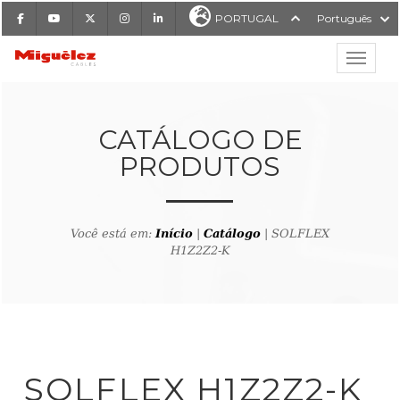
Facebook
Youtube
X
Instagram
LinkedIn
PORTUGAL
Português
Mostrar
Miguélez Cabos
CATÁLOGO DE
PRODUTOS
ISAR
Você está em:
Início
|
Catálogo
| SOLFLEX
H1Z2Z2-K
ltar ao buscador de produto
SOLFLEX H1Z2Z2-K