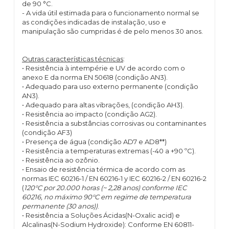
de 90 °C.
- A vida útil estimada para o funcionamento normal se
as condições indicadas de instalação, uso e
manipulação são cumpridas é de pelo menos 30 anos.
Outras características técnicas
:
• Resistência à intempérie e UV de acordo com o
anexo E da norma EN 50618 (condição AN3).
• Adequado para uso externo permanente (condição
AN3).
• Adequado para altas vibrações, (condição AH3).
• Resistência ao impacto (condição AG2).
• Resistência a substâncias corrosivas ou contaminantes
(condição AF3)
• Presença de água (condição AD7 e AD8**)
• Resistência a temperaturas extremas (-40 a +90 ºC).
• Resistência ao ozônio.
• Ensaio de resistência térmica de acordo com as
normas IEC 60216-1 / EN 60216-1 y IEC 60216-2 / EN 60216-2
(
120°C por 20.000 horas (~ 2,28 anos) conforme IEC
60216, no máximo 90°C em regime de temperatura
permanente (30 anos))
.
• Resistência a Soluções Ácidas(N-Oxalic acid) e
Alcalinas(N-Sodium Hydroxide): Conforme EN 60811-