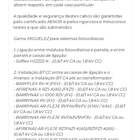
dizem respeito, em cada caso particular.
A qualidade e segurança destes cabos são garantidas
pelo certificado AENOR e pelos rigorosos e minuciosos
testes a que são submetidos.
Gama MIGUELEZ para sistemas fotovoltaicos:
1. Ligação entre módulos fotovoltaicos e painéis, e entre
painéis e caixas de ligação:
• Solflex H1Z2Z2-K - (0,6/1 kV CA ou 1,8 kV CC)
2. Instalação BT CC entre as caixas de ligação e o
inversor, e instalação BT CA até ao transformador:
• BARYFLEX RV-K (FXV) - (0,6/1 kV CA ou 1,8 kV CC)
• AFIRENAS-X RZ1-K(AS) (FXZ1) - (0,6/1 kV CA ou 1,8 kV CC)
• BARRYNAX U-1000 R2V (XV) - (0,6/1 kV CA ou 1,8 kV CC)
• BARRYNAX RV (XV) - (0,6/1 kV CA ou 1,8 kV CC)
• BARRYNAX AR-FLEJE RVFAV/RVFV (X1AV / XAV) - (0,6/1
kV CA ou 1,8 kV CC)
• BARRYNAX AR-FLEJE RVFA3V/RVF3V - (0,6/1 kV CA ou
1,8 kV CC)
• AFIRENAS AR-FLEJE RZ1FAZ1-K(AS)/RZ1FZ1-K(AS) -
(0,6/1 kV CA ou 1,8 kV CC)
• AFIRENAS AR-FLEJE RZ1FA3Z1-K(AS)/RZ1F3Z1-K(AS) -