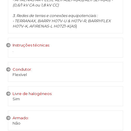
(0,6/1 kV CA ou 1,8 kV CC)
3. Redes de terras e conexões equipotenciais :
• TERRANAX, BARRY H07V-U & H07V-R, BARRYFLEX
H07V-K, AFIRENAS-L H07Z1-K(AS
)
Instruções técnicas:
.
Condutor:
Flexível
Livre de halogéneos:
Sim
Armado:
Não