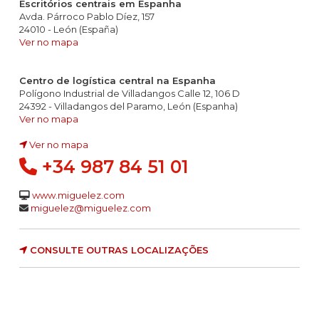
Escritórios centrais em Espanha
Avda. Párroco Pablo Díez, 157
24010 - León (España)
Ver no mapa
Centro de logística central na Espanha
Polígono Industrial de Villadangos Calle 12, 106 D
24392 - Villadangos del Paramo, León (Espanha)
Ver no mapa
Ver no mapa
+34 987 84 51 01
www.miguelez.com
miguelez@miguelez.com
CONSULTE OUTRAS LOCALIZAÇÕES