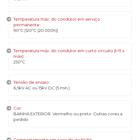
Temperatura máx. do condutor em serviço
permanente:
90ºC (120ºC (20.000h))
Temperatura máx. do condutor em curto-circuito (t=5 s
máx):
250ºC
Tensão de ensaio:
6,5kV AC ou 15kV DC (5 min.)
Cor:
BAINHA EXTERIOR: Vermelho ou preto. Outras cores a
pedido
Comportamento em caso de incêndio: