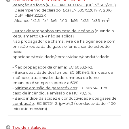
Reacção ao fogo (REGULAMENTO RPC (UE) Nº 305/2011)
:
• Desempenho declarado:
Eca
(EN 50575:2014+A1:2016).
• DoP: MEH1Z2Z2K
2
• Alcance: 1x2,5 – 1x4- 1x6 – 1x10 – 1x16 – 1x25 – 1x35 mm
Outros desempenhos em caso de incêndio
(quando o
Regulamento CPR não se aplica):
Não propagador da chama, livre de halogéneos e com
emissão reduzida de gases e fumos, sendo estes de
baixa
opacidade/toxicidade/corrosividade/condutividade.
-
Ñão propagador da chama
: IEC 60332-1-2.
-
Baixa opacidade dos fumos
: IEC 61034-2. Em caso de
incêndio, a trasmissibilidade luminosa do fumo
emanado é sempre superior a 60%.
-
Mínima emissão de gases tóxicos
: IEC 60754-1. Em
caso de incêndio, a emissão de HCl <0,5 %.
-
Baixo indice da acidez e conductividade dos gases de
combustão
: IEC 60754-2. (pH≥4,3 / conductividade < 100
microsiemens/cm)
Tipo de instalação: