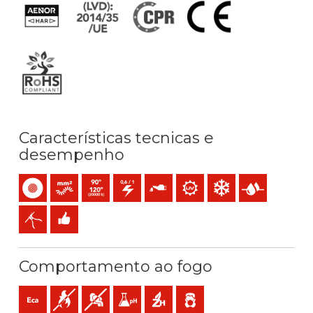
Características tecnicas e
desempenho
Monocondutor
Condutor flexível cableado (classe 5) mm2
Temperatura máx. serviço: 90ºC (120ºC 20.000h) / 2
0,6/1 (1,2) kV C.A / 1,5 (1,8) kV C.C
Resistência ao óleo
Resistência aos raios UV
Resistência ao frio
Presença de ág
Fácil descascado
Fácil instalação
Comportamento ao fogo
Eca (reacção ao fogo)
Não propagador da chama
Baixa opacidade e produção de fumo
Baixa acidez e condutividade dos gases: p
Sem halogéneos
Baixa emissão de gases tóxic