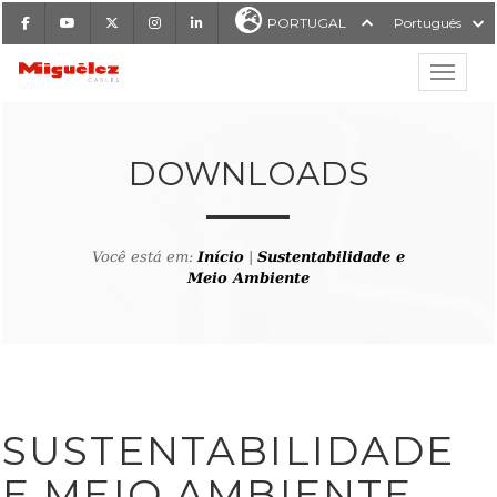
Facebook
Youtube
X
Instagram
LinkedIn
PORTUGAL
Português
Mostrar
Miguélez Cabos
DOWNLOADS
Você está em:
Início
|
Sustentabilidade e
ISAR
Meio Ambiente
SUSTENTABILIDADE
E MEIO AMBIENTE