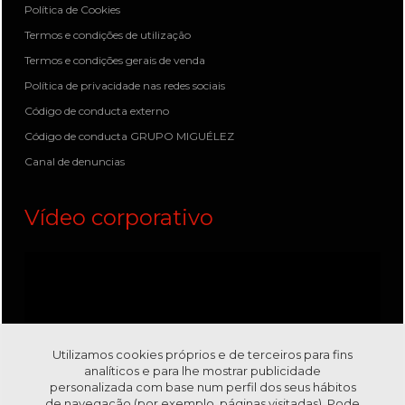
Política de Cookies
Termos e condições de utilização
Termos e condições gerais de venda
Política de privacidade nas redes sociais
Código de conducta externo
Código de conducta GRUPO MIGUÉLEZ
Canal de denuncias
Vídeo corporativo
Utilizamos cookies próprios e de terceiros para fins
analíticos e para lhe mostrar publicidade
personalizada com base num perfil dos seus hábitos
de navegação (por exemplo, páginas visitadas). Pode