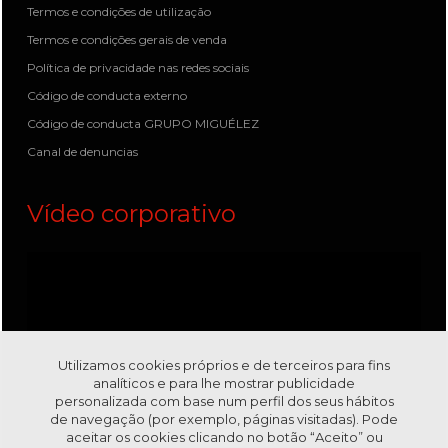
Termos e condições de utilização
Termos e condições gerais de venda
Política de privacidade nas redes sociais
Código de conducta externo
Código de conducta GRUPO MIGUÉLEZ
Canal de denuncias
Vídeo corporativo
Utilizamos cookies próprios e de terceiros para fins
analíticos e para lhe mostrar publicidade
personalizada com base num perfil dos seus hábitos
de navegação (por exemplo, páginas visitadas). Pode
aceitar os cookies clicando no botão “Aceito” ou