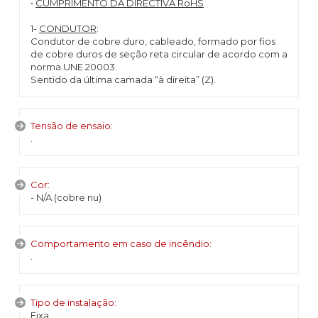
•
CUMPRIMENTO DA DIRECTIVA RoHS
1-
CONDUTOR
:
Condutor de cobre duro, cableado, formado por fios
de cobre duros de seção reta circular de acordo com a
norma UNE 20003.
Sentido da última camada “à direita” (Z).
Tensão de ensaio:
.
Cor:
- N/A (cobre nu)
Comportamento em caso de incêndio:
.
Tipo de instalação:
Fixa