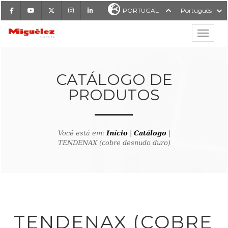
Facebook
Youtube
X
Instagram
LinkedIn
PORTUGAL
Português
Mostrar
Miguélez Cabos
CATÁLOGO DE
PRODUTOS
ISAR
Você está em:
Início
|
Catálogo
|
TENDENAX (cobre desnudo duro)
ltar ao buscador de produto
TENDENAX (COBRE