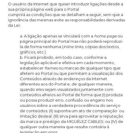
O usuário da Internet que quiser introduzir ligações desde a
sua própria página web para o Portal
cumprirá as condições que se detalham a seguir, sem que a
ignorância das mesmas evite as responsabilidades derivadas
da Lei:
a. A ligação apenas se vinculará com a
home page
ou
página principal do Portal mas não poderá reproduzi-
la de forma nenhuma (
inline links
, cópias dos textos,
gráficos, etc.).
b. Ficará proibido, em todo caso, conforme a
legislação aplicável e efetiva em cada momento,
estabelecer
frames
ou marcas de qualquer tipo que
afetem ao Portal ou que permitam a visualização dos
Conteúdos através de endereços da Internet
diferentes aos do Portal e, de qualquer maneira,
quando eles sejam visualizados juntamente com
conteúdos alheios ao Portal de forma que:(I) produza
ou possa produzir erro, confusão ou engano nos
usuários sobre a verdadeira procedência do serviço
de conteúdos; (II) suponha um ato de comparação ou
imitação desleal; (III) sirva para aproveitar a reputação
da marca e prestígio da MIGUÉLEZ CABLES; ou (IV) de
qualquer outra maneira que resulte contrária à
legislação em vigor.