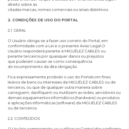
direito sobre as
citadas marcas, nomes comerciais ou sinais distintivos.
2. CONDIÇÕES DE USO DO PORTAL
2.1. GERAL
O Usuário obriga-se a fazer uso correto do Portal, em
conformidade com a Lei e o presente Aviso Legal.O
Usuário responderá perante à MIGUÉLEZ CABLES ou
perante terceiros por quaisquer danos ou prejuízos
que puderam causar-se como consequência
do incumprimento da dita obrigação.
Fica expressamente proibido o uso do Portalcom fines
lesivos de bens ou interesses da MIGUÉLEZ CABLES ou de
terceiros, ou que de qualquer outra maneira sobre
carreguem, danifiquem ou inutilizem as redes, servidores ou
demais equipamentos informáticos (hardware) ou produtos
e aplicações informáticas (software) da MIGUÉLEZ CABLES
ou de terceiros.
2.2. CONTEÚDOS
O Usuário compromete-se a utilizar os Conteúdos conforme