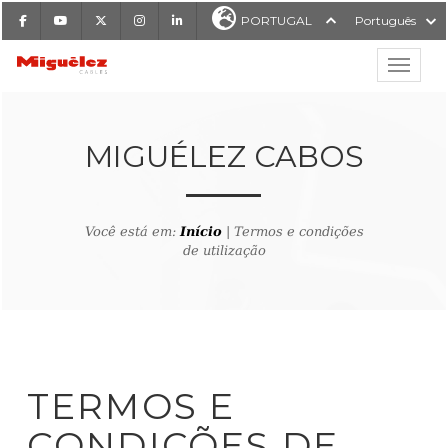
Facebook
Youtube
X
Instagram
LinkedIn
PORTUGAL
Português
Mostrar
Miguélez Cabos
MIGUÉLEZ CABOS
Você está em:
Início
| Termos e condições
ISAR
de utilização
TERMOS E
CONDIÇÕES DE