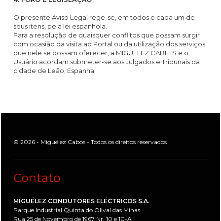
O presente Aviso Legal rege-se, em todos e cada um de
seus itens, pela lei espanhola.
Para a resolução de quaisquer conflitos que possam surgir
com ocasião da visita ao Portal ou da utilização dos serviços
que nele se possam oferecer, a MIGUÉLEZ CABLES e o
Usuário acordam submeter-se aos Julgados e Tribunais da
cidade de Leão, Espanha.
© 2026 - Miguélez Cabos - Todos os direitos reservados
Contato
MIGUÉLEZ CONDUTORES ELÉCTRICOS S.A.
Parque Industrial Quinta do Olival das Minas
Rua 25 de Novembro de 1967 Nr. 10 e 10-A