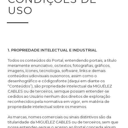
USO
1. PROPRIEDADE INTELECTUAL E INDUSTRIAL
Todos os conteúdos do Portal, entendendo portais, a título
meramente enunciativo, os textos, fotografias, gráficos,
imagens, ícones, tecnologia, software, links e demais
conteúdos udiovisuais ousonoros, assim como o
desenhográfico e códigosfonte (daqui em diante os
“Conteúdos”), são propriedade intelectual da MIGUÉLEZ
CABLES ou de terceiros, semque possam entender-se
cedidos ao Usuário nenhum dos direitos de exploração
reconhecidos pela normativa em vigor, em matéria de
propriedade intelectual sobre os mesmos.
As marcas, nomes comerciais ou sinais distintivos são da
titularidade da MIGUÉLEZ CABLES ou de terceiros, sem que
possa entender-seque o acesso ao Portal conceda algum