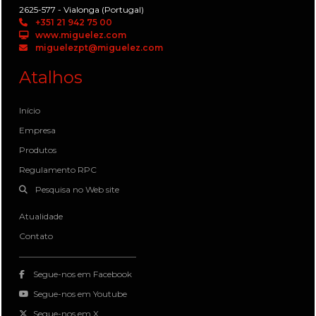
2625-577 - Vialonga (Portugal)
+351 21 942 75 00
www.miguelez.com
miguelezpt@miguelez.com
Atalhos
Início
Empresa
Produtos
Regulamento RPC
Pesquisa no Web site
Atualidade
Contato
Segue-nos em Facebook
Segue-nos em Youtube
Segue-nos em X