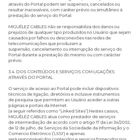
através do Portal podem ser suspensos, cancelados ou
resultar inacessíveis, com caráter prévio ou simultâneo à
prestação do serviço do Portal.
MIGUÉLEZ CABLES não se responsabiliza dos danos ou
prejuízos de qualquer tipo produzidos no Usuário que sejam
causados por falhos ou desconexões nas redes de
telecomunicações que produzam a
suspensão, cancelamento ou interrupção do serviço do
Portal durante a prestação do mesmo ou com carácter
prévio.
3.4. DOS CONTEÚDOS E SERVIÇOS COM LIGAÇÕES
ATRAVÉS DO PORTAL
O serviço de acesso ao Portal pode incluir dispositivos
técnicos de ligação, diretórios e inclusive instrumentos
de pesquisa que permitem ao Usuário aceder a outras
páginas e portais da Internet
(a seguir referidos como “Linked Sites”).Nestes cassos,
MIGUÉLEZ CABLES atua como prestador de serviços
de intermediação de acordo com o artigo 17 da Lei 34/2002,
de 12 de julho, de Serviços da Sociedade da Informação y o
Comercio Eletrónico (‘LSSI') e apenas
será responsável dos conteúdos e serviços fornecidos nos