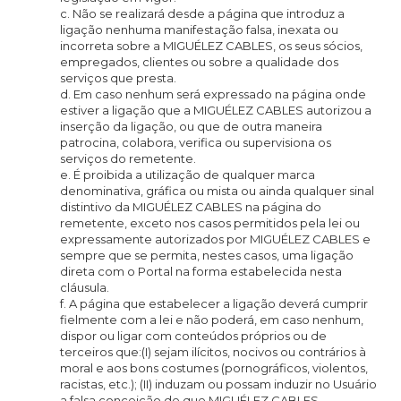
c. Não se realizará desde a página que introduz a
ligação nenhuma manifestação falsa, inexata ou
incorreta sobre a MIGUÉLEZ CABLES, os seus sócios,
empregados, clientes ou sobre a qualidade dos
serviços que presta.
d. Em caso nenhum será expressado na página onde
estiver a ligação que a MIGUÉLEZ CABLES autorizou a
inserção da ligação, ou que de outra maneira
patrocina, colabora, verifica ou supervisiona os
serviços do remetente.
e. É proibida a utilização de qualquer marca
denominativa, gráfica ou mista ou ainda qualquer sinal
distintivo da MIGUÉLEZ CABLES na página do
remetente, exceto nos casos permitidos pela lei ou
expressamente autorizados por MIGUÉLEZ CABLES e
sempre que se permita, nestes casos, uma ligação
direta com o Portal na forma estabelecida nesta
cláusula.
f. A página que estabelecer a ligação deverá cumprir
fielmente com a lei e não poderá, em caso nenhum,
dispor ou ligar com conteúdos próprios ou de
terceiros que:(I) sejam ilícitos, nocivos ou contrários à
moral e aos bons costumes (pornográficos, violentos,
racistas, etc.); (II) induzam ou possam induzir no Usuário
a falsa conceição de que MIGUÉLEZ CABLES